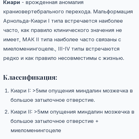
Киари
- врожденная аномалия
краниовертебрального перехода. Мальформация
Арнольда-Киари I типа встречается наиболее
часто, как правило клинического значения не
имеет, МАК II типа наиболее часто связаны с
миеломенингоцеле., III-IV типы встречаются
редко и как правило несовместимы с жизнью.
Классификация:
Киари I: >5мм опущения миндалин мозжечка в
большое затылочное отверстие.
Киари II: >5мм опущения миндалин мозжечка в
большое затылочное отверстие +
миеломенингоцеле