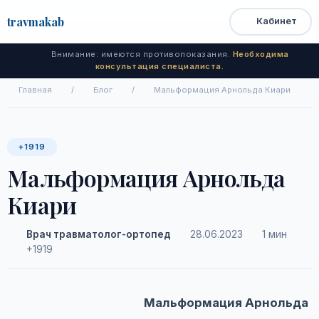
travma
kab
Кабинет
Открыть
Быстрый
Поиск
доступ
меню
Внимание: имеются противопоказания.
Необходима
консультация специалиста.
Главная
/
Блог
/
Мальформация Арнольда Киари
+1919
Мальформация Арнольда
Киари
Врач травматолог-ортопед
28.06.2023
1 мин
+1919
Мальформация Арнольда