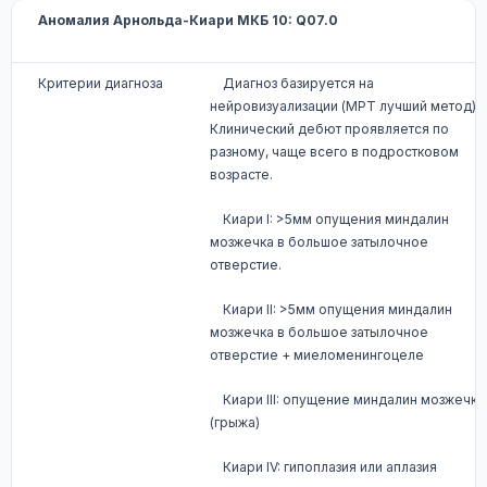
Аномалия Арнольда-Киари МКБ 10: Q07.0
Критерии диагноза
Диагноз базируется на
нейровизуализации (МРТ лучший метод).
Клинический дебют проявляется по
разному, чаще всего в подростковом
возрасте.
Киари I: >5мм опущения миндалин
мозжечка в большое затылочное
отверстие.
Киари II: >5мм опущения миндалин
мозжечка в большое затылочное
отверстие + миеломенингоцеле
Киари III: опущение миндалин мозжечка
(грыжа)
Киари IV: гипоплазия или аплазия