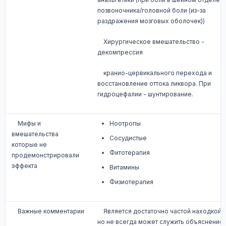
позвоночника/головной боли (из-за
раздражения мозговых оболочек))
Хирургическое вмешательство -
декомпрессия
кранио-цервикального перехода и
восстановление оттока ликвора. При
гидроцефалии - шунтирование.
Мифы и
Ноотропы
вмешательства
Сосудистые
которые не
Фитотерапия
продемонстрировали
эффекта
Витамины
Физиотерапия
Важные комментарии
Является достаточно частой находкой,
но не всегда может служить объяснение