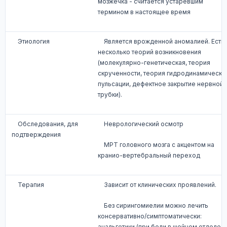
мозжечка - считается устаревшим
термином в настоящее время
Этиология
Является врожденной аномалией. Есть
несколько теорий возникновения
(молекулярно-генетическая, теория
скрученности, теория гидродинамическо
пульсации, дефектное закрытие нервной
трубки).
Обследования, для
Неврологический осмотр
подтверждения
МРТ головного мозга с акцентом на
кранио-вертебральный переход
Терапия
Зависит от клинических проявлений.
Без сирингомиелии можно лечить
консервативно/симптоматически:
анальгетики (при боли в шейном отделе