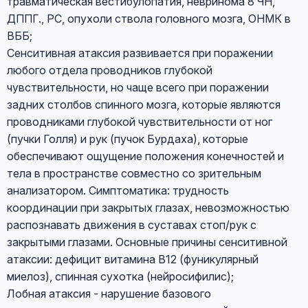
травматическая вестибулопатия, невринома 8 ЧН,
ДППГ., РС, опухоли ствола головного мозга, ОНМК в
ВББ;
Сенситивная атаксия развивается при поражении
любого отдела проводников глубокой
чувствительности, но чаще всего при поражении
задних столбов спинного мозга, которые являются
проводниками глубокой чувствительности от ног
(пучки Голля) и рук (пучок Бурдаха), которые
обеспечивают ощущение положения конечностей и
тела в пространстве совместно со зрительным
анализатором. Симптоматика: трудность
координации при закрытых глазах, невозможностью
распознавать движения в суставах стоп/рук с
закрытыми глазами. Основные причины сенситивной
атаксии: дефицит витамина В12 (фуникулярный
миелоз), спинная сухотка (нейросифилис);
Лобная атаксия - нарушение базового