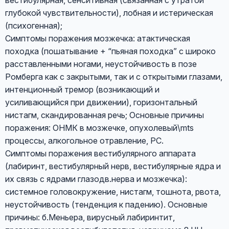
вестибулярная, сенситивная (связанная с утратой
глубокой чувствительности), лобная и истерическая
(психогенная);
Симптомы поражения мозжечка: атактическая
походка (пошатывание + “пьяная походка” с широко
расставленными ногами, неустойчивость в позе
Ромберга как с закрытыми, так и с открытыми глазами,
интенционный тремор (возникающий и
усиливающийся при движении), горизонтальный
нистагм, скандированная речь; Основные причины
поражения: ОНМК в мозжечке, опухолевый\mts
процессы, алкогольное отравление, РС.
Симптомы поражения вестибулярного аппарата
(лабиринт, вестибулярный нерв, вестибулярные ядра и
их связь с ядрами глазодв.нерва и мозжечка):
системное головокружение, нистагм, тошнота, рвота,
неустойчивость (тенденция к падению). Основные
причины: б.Меньера, вирусный лабиринтит,