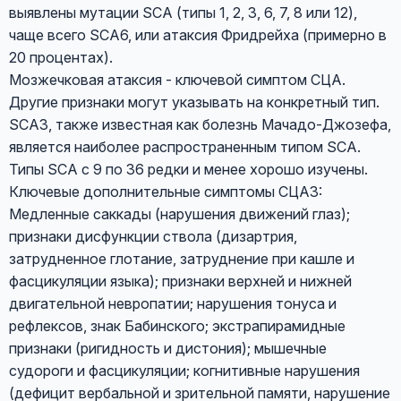
выявлены мутации SCA (типы 1, 2, 3, 6, 7, 8 или 12),
чаще всего SCA6, или атаксия Фридрейха (примерно в
20 процентах).
Мозжечковая атаксия - ключевой симптом СЦА.
Другие признаки могут указывать на конкретный тип.
SCA3, также известная как болезнь Мачадо-Джозефа,
является наиболее распространенным типом SCA.
Типы SCA с 9 по 36 редки и менее хорошо изучены.
Ключевые дополнительные симптомы СЦА3:
Медленные саккады (нарушения движений глаз);
признаки дисфункции ствола (дизартрия,
затрудненное глотание, затруднение при кашле и
фасцикуляции языка); признаки верхней и нижней
двигательной невропатии; нарушения тонуса и
рефлексов, знак Бабинского; экстрапирамидные
признаки (ригидность и дистония); мышечные
судороги и фасцикуляции; когнитивные нарушения
(дефицит вербальной и зрительной памяти, нарушение