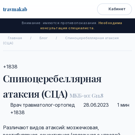
travma
kab
Кабинет
Открыть
Быстрый
Поиск
доступ
меню
Внимание: имеются противопоказания.
Необходима
консультация специалиста.
Главная
/
Блог
/
Спиноцеребеллярная атаксия
(СЦА)
+1838
Спиноцеребеллярная
атаксия (СЦА)
МКБ-10: G11.8
Врач травматолог-ортопед
28.06.2023
1 мин
+1838
Различают видов атаксий: мозжечковая,