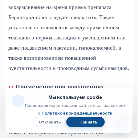
вскармливание на время приема препарата
Берлиприл плюс следует прекратить. Также
установлена взаимосвязь между применением
тиазидов в период лактации и уменьшением или
даже подавлением лактации, гипокалиемией, а
также возникновением повышенной
чувствительности к производным сульфонамидов.
Применение при нарушениях
функции печени
Мы используем cookie
Продолжая использовать сайт, вы соглашаетесь
Противопоказан при выраженных нарушениях
с
Политикой конфиденциальности
функции печени (более 9 баллов по шкале Чайлд-
Отклонить
Принять
Чат
с
Пью). С осторожностью применять при