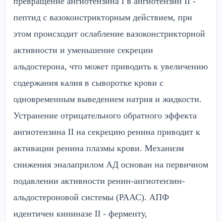
превращение ангиотензина I в ангиотензин II -
пептид с вазоконстрикторным действием, при
этом происходит ослабление вазоконстрикторной
активности и уменьшение секреции
альдостерона, что может приводить к увеличению
содержания калия в сыворотке крови с
одновременным выведением натрия и жидкости.
Устранение отрицательного обратного эффекта
ангиотензина II на секрецию ренина приводит к
активации ренина плазмы крови. Механизм
снижения эналаприлом АД основан на первичном
подавлении активности ренин-ангиотензин-
альдостероновой системы (РААС). АПФ
идентичен кининазе II - ферменту,