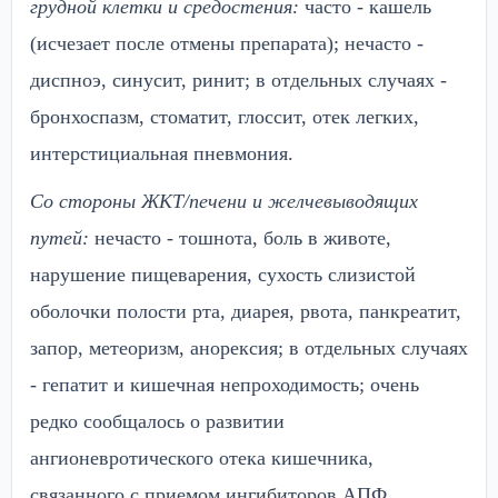
грудной клетки и средостения:
часто - кашель
(исчезает после отмены препарата); нечасто -
диспноэ, синусит, ринит; в отдельных случаях -
бронхоспазм, стоматит, глоссит, отек легких,
интерстициальная пневмония.
Со стороны ЖКТ/печени и желчевыводящих
путей:
нечасто - тошнота, боль в животе,
нарушение пищеварения, сухость слизистой
оболочки полости рта, диарея, рвота, панкреатит,
запор, метеоризм, анорексия; в отдельных случаях
- гепатит и кишечная непроходимость; очень
редко сообщалось о развитии
ангионевротического отека кишечника,
связанного с приемом ингибиторов АПФ,