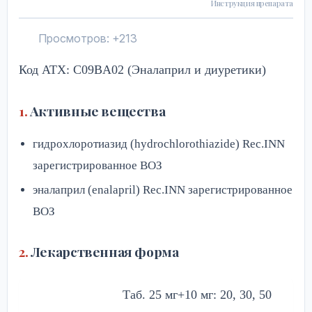
Инструкция препарата
Лекарственное взаимодействие
Просмотров: +213
Условия хранения препарата Берлипри...
Код ATX: C09BA02 (Эналаприл и диуретики)
Срок годности препарата Берлиприл ...
Активные вещества
Условия реализации
гидрохлоротиазид (hydrochlorothiazide) Rec.INN
зарегистрированное ВОЗ
эналаприл (enalapril) Rec.INN зарегистрированное
ВОЗ
Лекарственная форма
Таб. 25 мг+10 мг: 20, 30, 50