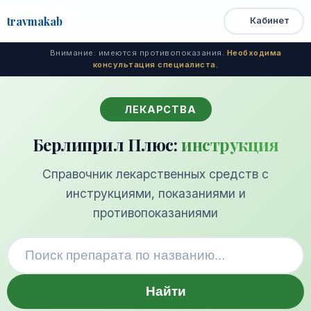
travma
kab
Кабинет
Открыть
Быстрый
Поиск
доступ
меню
Внимание: имеются противопоказания.
Необходима
консультация специалиста.
ЛЕКАРСТВА
Берлиприл Плюс:
инструкция
Справочник лекарственных средств с
инструкциями, показаниями и
противопоказаниями
Найти