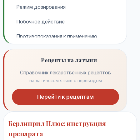
Режим дозирования
Побочное действие
Противопоказания к применению
Применение при беременности и кормл...
Рецепты на латыни
Применение при нарушениях функции п...
Справочник лекарственных рецептов
Применение при нарушениях функции п...
на латинском языке с переводом
Применение у детей
Перейти к рецептам
Применение у пожилых пациентов
Берлиприл Плюс: инструкция
Особые указания
препарата
Передозировка