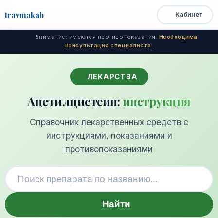
travma
kab
Кабинет
Открыть
Быстрый
Поиск
доступ
меню
Внимание: имеются противопоказания.
Необходима
консультация специалиста.
ЛЕКАРСТВА
Ацетилцистеин:
инструкция
Справочник лекарственных средств с
инструкциями, показаниями и
противопоказаниями
Найти