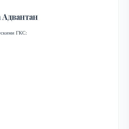
а Адвантан
ескими ГКС: