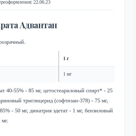
реоформления: 22.06.23
арата Адвантан
розрачный.
1 г
1 мг
рат 40-55% - 85 мг, цетостеариловый спирт* - 25
риновый триглицерид (софтизан-378) - 75 мг,
 85% - 50 мг, динатрия эдетат - 1 мг, бензиловый
 мг.