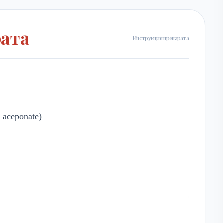
рата
Инструкция препарата
 aceponate)