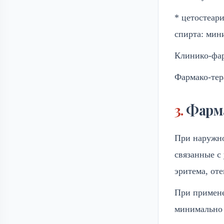
* цетостеар
спирта: мин
Клинико-фар
Фармако-тер
Фарма
При наружно
связанные с
эритема, оте
При примене
минимально 