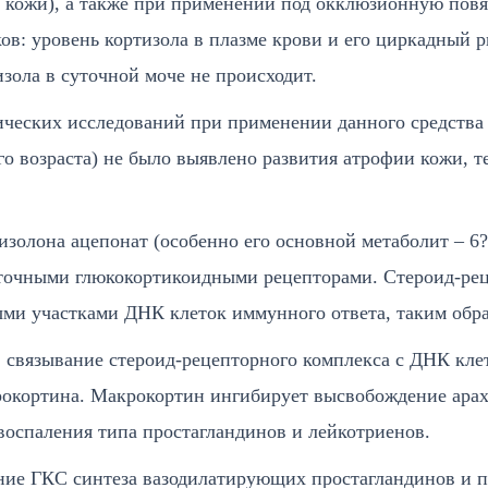
 кожи), а также при применении под окклюзионную пов
ов: уровень кортизола в плазме крови и его циркадный 
изола в суточной моче не происходит.
ических исследований при применении данного средства д
его возраста) не было выявлено развития атрофии кожи, 
золона ацепонат (особенно его основной метаболит – 6
точными глюкокортикоидными рецепторами. Стероид-рец
ми участками ДНК клеток иммунного ответа, таким обра
, связывание стероид-рецепторного комплекса с ДНК кл
рокортина. Макрокортин ингибирует высвобождение арах
воспаления типа простагландинов и лейкотриенов.
ие ГКС синтеза вазодилатирующих простагландинов и 