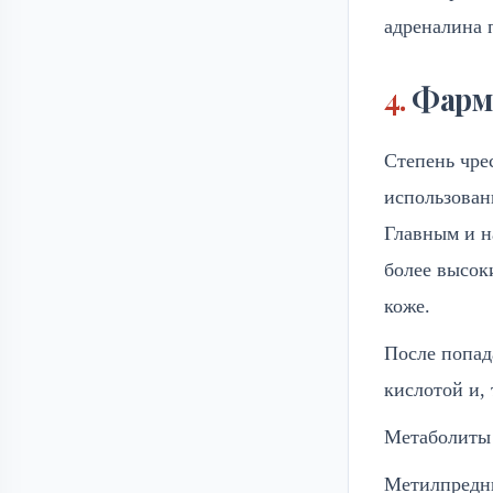
адреналина 
Фарм
Степень чре
использован
Главным и н
более высок
коже.
После попад
кислотой и,
Метаболиты 
Метилпредни