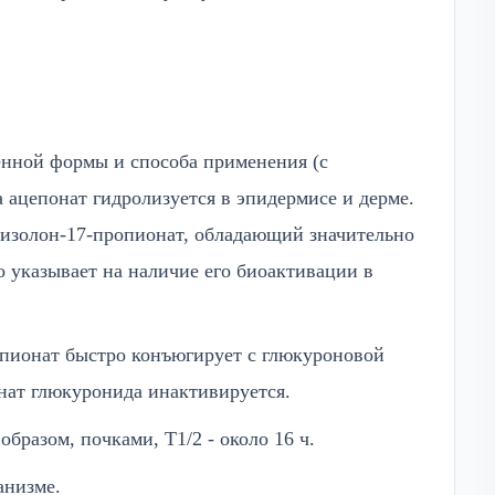
енной формы и способа применения (с
ацепонат гидролизуется в эпидермисе и дерме.
низолон-17-пропионат, обладающий значительно
 указывает на наличие его биоактивации в
опионат быстро конъюгирует с глюкуроновой
нат глюкуронида инактивируется.
разом, почками, T1/2 - около 16 ч.
анизме.