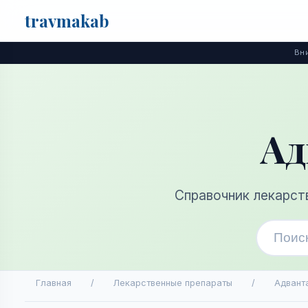
travma
kab
Поиск
Вни
Ад
Справочник лекарст
Главная
/
Лекарственные препараты
/
Адванта