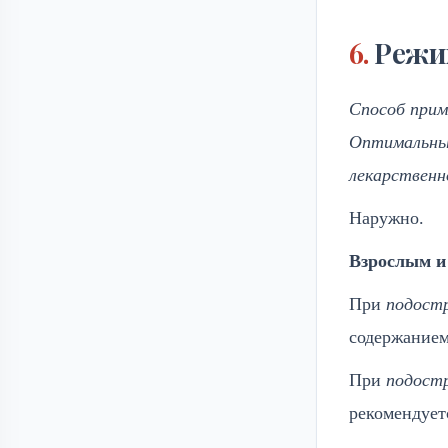
Режи
Способ прим
Оптимальный
лекарственн
Наружно.
Взрослым и
При
подостр
содержанием
При
подостр
рекомендует