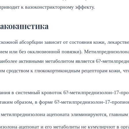
приводит к вазоконстрикторному эффекту.
акокинетика
скожной абсорбции зависит от состояния кожи, лекарств
ием или без окклюзионной повязки). Метилпреднизолона 
аиболее активными метаболитом является 6?-метилпред
им сродством к глюкокортикоидным рецепторам кожи, что
ания в системный кровоток 6?-метилпреднизолон-17-пр
 таким образом, в форме 6?-метилпреднизолон-17-пропио
метилпреднизолона ацепоната элиминируются, главным об
золона ацепонат и его метаболиты не кумулируют в орг