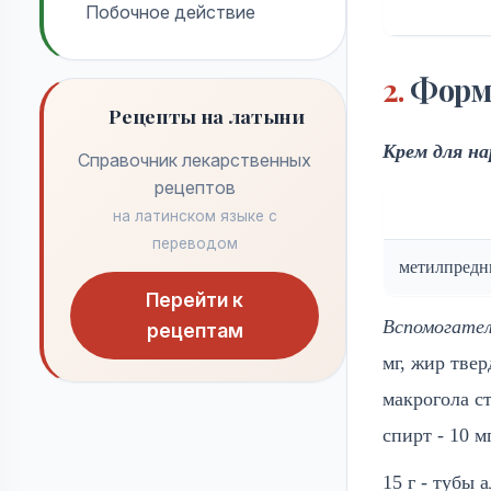
Побочное действие
Противопоказания к
Форма
применению
Рецепты на латыни
Применение при
Крем для н
Справочник лекарственных
беременности и кормл...
рецептов
на латинском языке с
Применение у детей
переводом
метилпредн
Особые указания
Перейти к
Лекарственное
Вспомогате
рецептам
взаимодействие
мг, жир тве
макрогола ст
спирт - 10 м
15 г - тубы