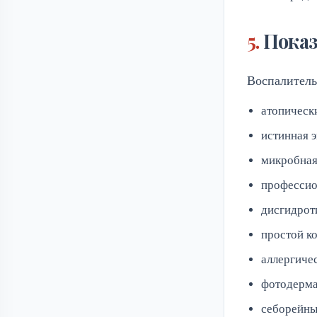
Показ
Воспалитель
атопически
истинная э
микробная
профессио
дисгидрот
простой к
аллергиче
фотодерма
себорейны