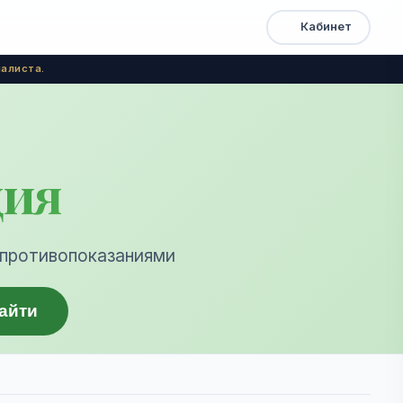
Кабинет
Открыть
Быстрый
доступ
меню
алиста.
ция
 противопоказаниями
айти