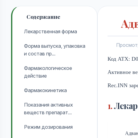
Содержание
Ад
Лекарственная форма
Просмот
Форма выпуска, упаковка
и состав пр...
Код ATX: D0
Фармакологическое
Активное ве
действие
Rec.INN зар
Фармакокинетика
Лекар
Показания активных
веществ препарат...
Режим дозирования
Адван