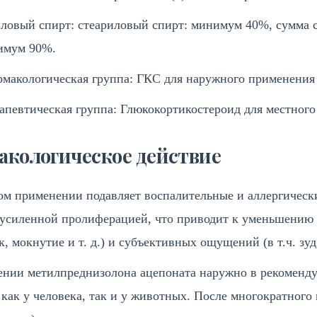
иловый спирт: стеариловый спирт: минимум 40%, сумма с
имум 90%.
макологическая группа: ГКС для наружного применения
апевтическая группа: Глюкокортикостероид для местног
кологическое действие
м применении подавляет воспалительные и аллергически
 усиленной пролиферацией, что приводит к уменьшению 
к, мокнутие и т. д.) и субъективных ощущений (в т.ч. зуд,
нии метилпреднизолона ацепоната наружно в рекоменду
как у человека, так и у животных. После многократного