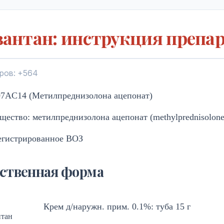
вантан: инструкция препа
ров: +564
7AC14 (Метилпреднизолона ацепонат)
щество: метилпреднизолона ацепонат (methylprednisolone
егистрированное ВОЗ
ственная форма
Крем д/наружн. прим. 0.1%: туба 15 г
тан