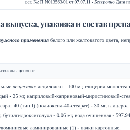
рег. №: П N013563/01 от 07.07.11
- Бессрочно
Дата пе
 выпуска, упаковка и состав преп
аружного применения
белого или желтоватого цвета, неп
изолона ацепонат
льные вещества
: децилолеат - 100 мг, глицерил моностеа
рдый - 25 мг, каприловый-каприновый-миристиновый-стеа
еарат 40 (тип I) (полиоксил-40-стеарат) - 30 мг, глицерол
г, бутилгидрокситолуол - 0.06 мг, вода очищенная - 597.94
 алюминиевые ламинированные (1) - пачки картонные.