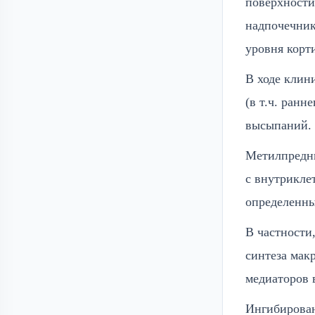
поверхности
надпочечник
уровня корт
В ходе клин
(в т.ч. ранн
высыпаний.
Метилпредни
с внутрикле
определенны
В частности
синтеза мак
медиаторов 
Ингибирован