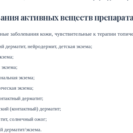
ания активных веществ препарат
ные заболевания кожи, чувствительные к терапии топич
й дерматит, нейродермит, детская экзема;
кзема;
 экзема;
нальная экзема;
ическая экзема;
онтактный дерматит;
ский (контактный) дерматит;
тит, солнечный ожог;
й дерматит/экзема.