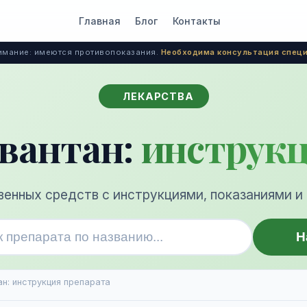
Главная
Блог
Контакты
мание: имеются противопоказания.
Необходима консультация специ
ЛЕКАРСТВА
вантан:
инструк
венных средств с инструкциями, показаниями и
Н
н: инструкция препарата