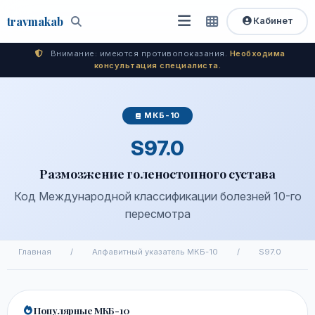
travma
kab
Кабинет
Открыть
Быстрый
Поиск
доступ
меню
Внимание: имеются противопоказания.
Необходима
консультация специалиста.
МКБ-10
S97.0
Размозжение голеностопного сустава
Код Международной классификации болезней 10-го
пересмотра
Главная
/
Алфавитный указатель МКБ-10
/
S97.0
Популярные МКБ-10