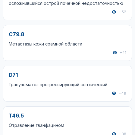
осложнившийся острой почечной недостаточностью
+52
C79.8
Метастазы кожи срамной области
+41
D71
Гранулематоз прогрессирующий септический
+49
T46.5
Отравление гванфацином
+38