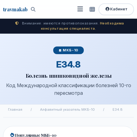
travma
kab
Кабинет
Открыть
Быстрый
Поиск
доступ
меню
Внимание: имеются противопоказания.
Необходима
консультация специалиста.
МКБ-10
E34.8
Болезнь шишковидной железы
Код Международной классификации болезней 10-го
пересмотра
Главная
/
Алфавитный указатель МКБ-10
/
E34.8
Популярные МКБ-10