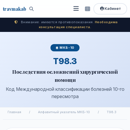
travma
kab
Кабинет
Открыть
Быстрый
Поиск
доступ
меню
Внимание: имеются противопоказания.
Необходима
консультация специалиста.
МКБ-10
T98.3
Последствия осложнений хирургической
помощи
Код Международной классификации болезней 10-го
пересмотра
Главная
/
Алфавитный указатель МКБ-10
/
T98.3