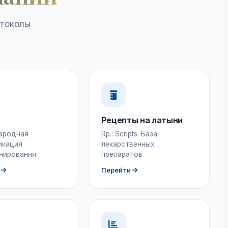
отоколы
Рецепты на латыни
ародная
Rp.: Scripts. База
икация
лекарственных
нирования
препаратов
Перейти