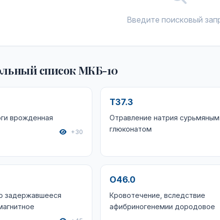
Введите поисковый зап
льный список МКБ-10
T37.3
ги врожденная
Отравление натрия сурьмяным
глюконатом
+30
O46.0
о задержавшееся
Кровотечение, вследствие
магнитное
афибриногенемии дородовое