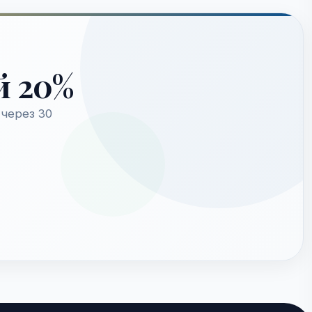
й 20%
через 30