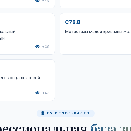
+45
C78.8
нальный
Метастазы малой кривизны же
ый
+39
го конца локтевой
+43
EVIDENCE-BASED
ессиональная
база з