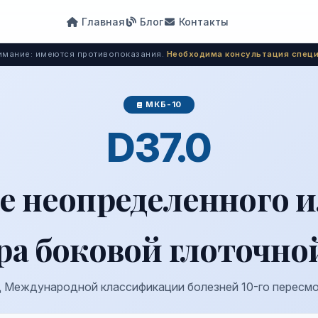
Главная
Блог
Контакты
мание: имеются противопоказания.
Необходима консультация специ
МКБ-10
D37.0
е неопределенного и
ра боковой глоточно
 Международной классификации болезней 10-го пересм