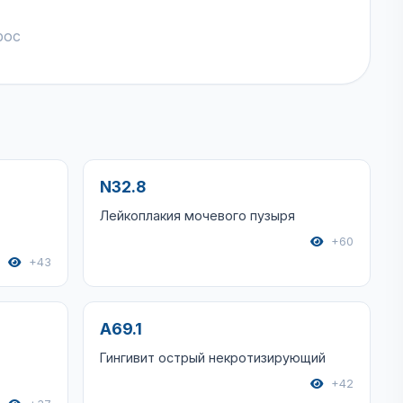
рос
N32.8
Лейкоплакия мочевого пузыря
+60
+43
A69.1
Гингивит острый некротизирующий
+42