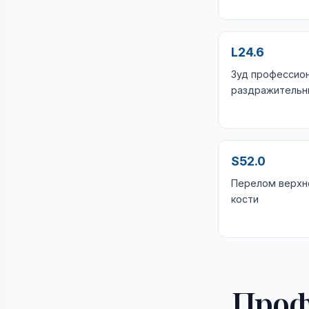
L24.6
Зуд профессио
раздражительн
S52.0
Перелом верхне
кости
Проф