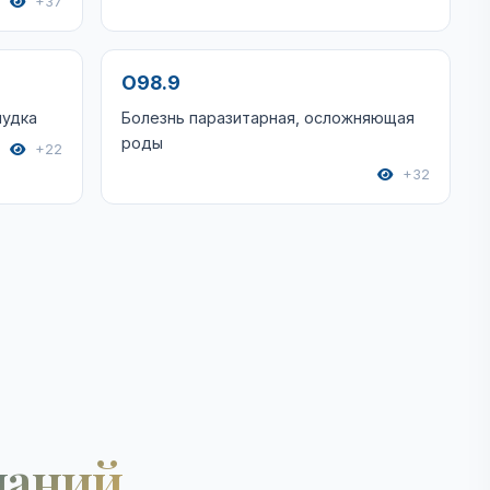
+37
O98.9
лудка
Болезнь паразитарная, осложняющая
роды
+22
+32
наний