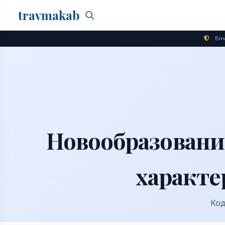
travma
kab
Поиск
Вни
Новообразовани
характе
Код