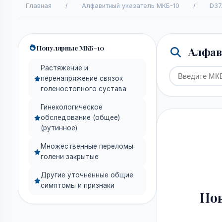
Главная
/
Алфавитный указатель МКБ-10
/
D37
Популярные МКБ-10
Алфави
Растяжение и
перенапряжение связок
голеностопного сустава
Гинекологическое
обследование (общее)
(рутинное)
Множественные переломы
голени закрытые
Другие уточненные общие
симптомы и признаки
Нов