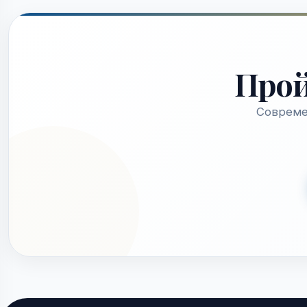
Про
Совреме