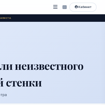
Кабинет
Открыть
Быстрый
доступ
меню
алиста.
ли неизвестного
й стенки
отра