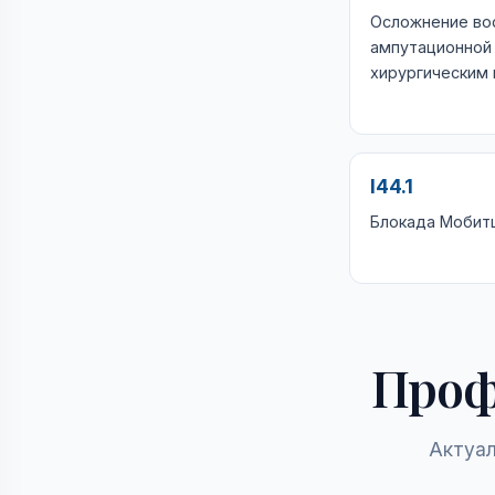
Осложнение во
ампутационной 
хирургическим
I44.1
Блокада Мобит
Проф
Актуал