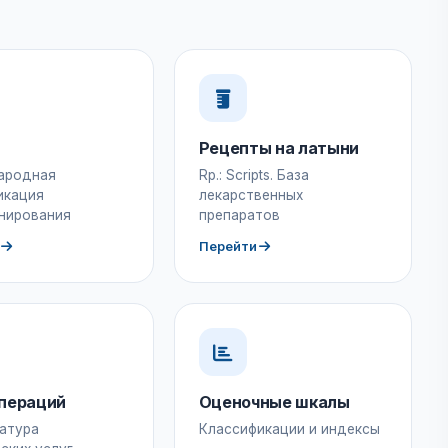
Рецепты на латыни
ародная
Rp.: Scripts. База
икация
лекарственных
нирования
препаратов
Перейти
пераций
Оценочные шкалы
атура
Классификации и индексы