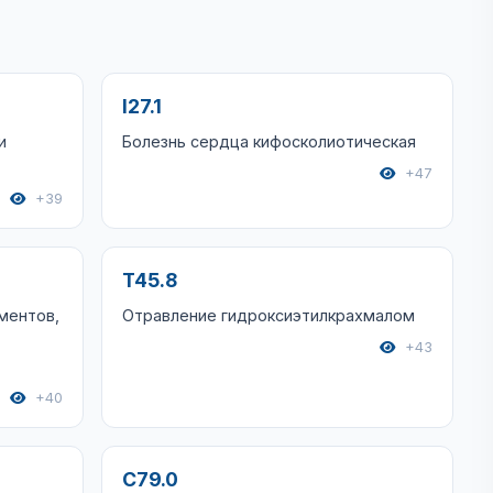
I27.1
и
Болезнь сердца кифосколиотическая
+47
+39
T45.8
ментов,
Отравление гидроксиэтилкрахмалом
+43
+40
C79.0