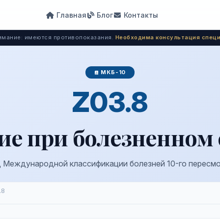
Главная
Блог
Контакты
мание: имеются противопоказания.
Необходима консультация специ
МКБ-10
Z03.8
ие при болезненном 
 Международной классификации болезней 10-го пересм
.8