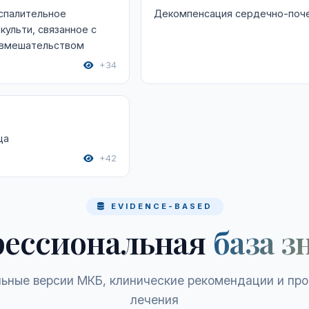
спалительное
Декомпенсация сердечно-поч
культи, связанное с
 вмешательством
+34
ца
+42
EVIDENCE-BASED
ессиональная
база з
ьные версии МКБ, клинические рекомендации и пр
лечения