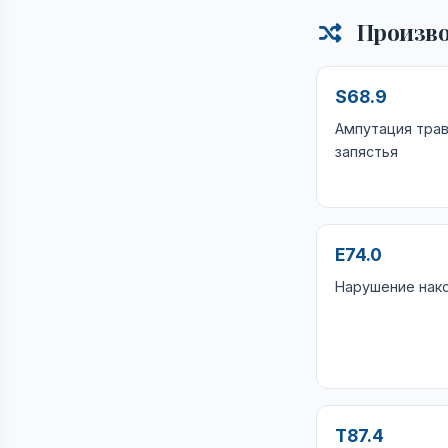
Произво
S68.9
Ампутация трав
запястья
E74.0
Нарушение нако
T87.4