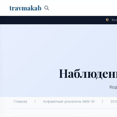
travma
kab
Поиск
Вни
Наблюден
Код
Главная
/
Алфавитный указатель МКБ-10
/
Z03