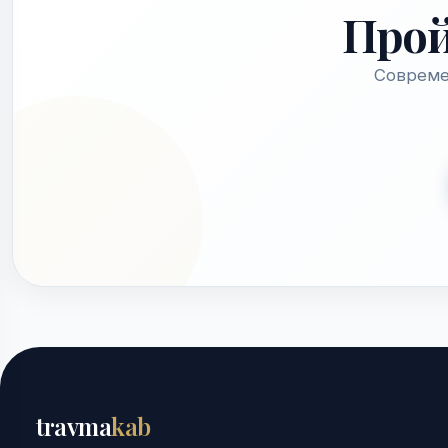
Про
Совреме
travma
kab