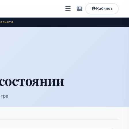
Кабинет
Открыть
Быстрый
доступ
меню
алиста.
состоянии
отра