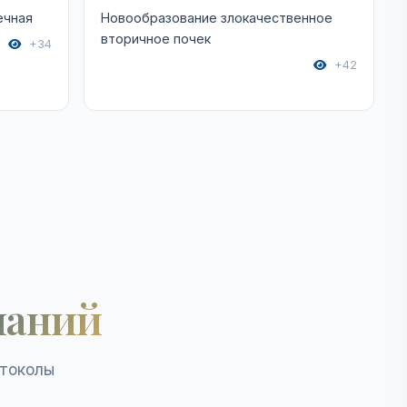
ечная
Новообразование злокачественное
вторичное почек
+34
+42
наний
отоколы