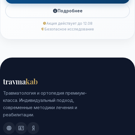
Подробнее
Акция действует до 12.08
Безопасное исследование
travma
kab
Травматология и ортопедия премиум-
класса. Индивидуальный подход,
современные методики лечения и
реабилитации.
Doctu.ru
ПроДокторов
Яндекс.Здоровье