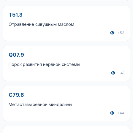
T51.3
Отравление сивушным маслом
+53
Q07.9
Порок развития нервной системы
+41
C79.8
Метастазы зевной миндалины
+44