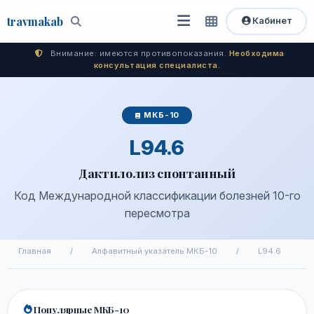
travma
kab
Кабинет
Открыть
Быстрый
Поиск
доступ
меню
Внимание: имеются противопоказания.
Необходима
консультация специалиста.
МКБ-10
L94.6
Дактилолиз спонтанный
Код Международной классификации болезней 10-го
пересмотра
Главная
/
Алфавитный указатель МКБ-10
/
L94.6
Популярные МКБ-10