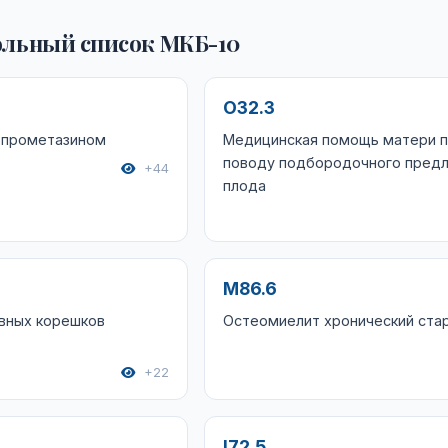
льный список МКБ-10
O32.3
опрометазином
Медицинская помощь матери 
поводу подбородочного пред
+44
плода
M86.6
вных корешков
Остеомиелит хронический ста
+22
I72.5