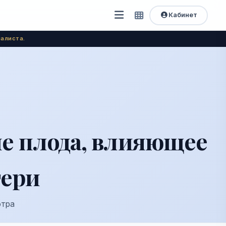
Кабинет
Открыть
Быстрый
доступ
меню
алиста.
е плода, влияющее
тери
отра