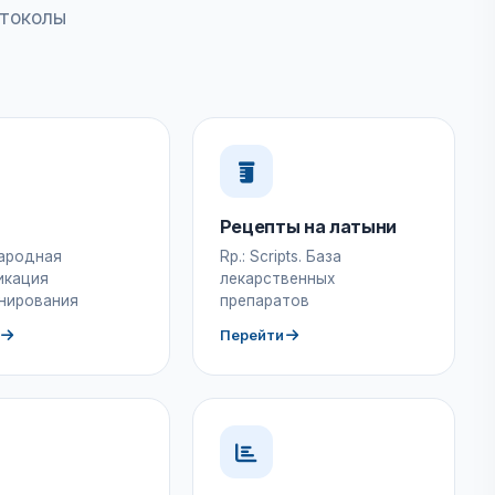
отоколы
Рецепты на латыни
ародная
Rp.: Scripts. База
икация
лекарственных
нирования
препаратов
Перейти