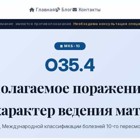
Главная
Блог
Контакты
мание: имеются противопоказания.
Необходима консультация специ
МКБ-10
O35.4
полагаемое поражени
характер ведения ма
 Международной классификации болезней 10-го пересм