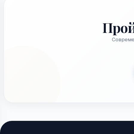
Про
Совреме