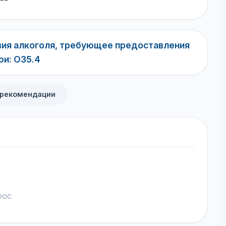
вия алкоголя, требующее предоставления
и: O35.4
 рекомендации
рос