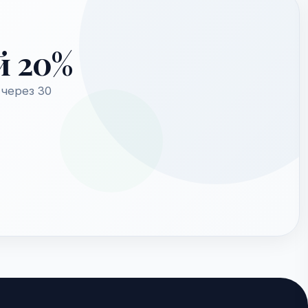
й 20%
через 30