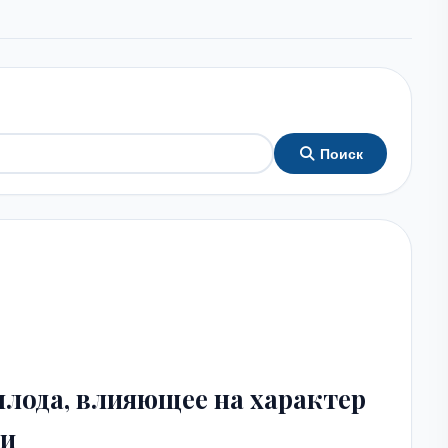
Поиск
плода, влияющее на характер
ри