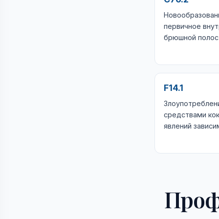
Новообразован
первичное внут
брюшной полос
F14.1
Злоупотреблен
средствами кок
явлений зависи
Проф