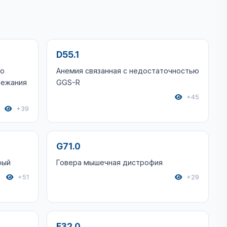
D55.1
по
Анемия связанная с недостаточностью
лежания
GGS-R
+45
+39
G71.0
рый
Говера мышечная дистрофия
+51
+29
E32.0