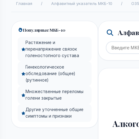
Главная
/
Алфавитный указатель МКБ-10
/
O35
Популярные МКБ-10
Алфави
Растяжение и
перенапряжение связок
голеностопного сустава
Гинекологическое
обследование (общее)
(рутинное)
Множественные переломы
голени закрытые
Другие уточненные общие
симптомы и признаки
Алкого