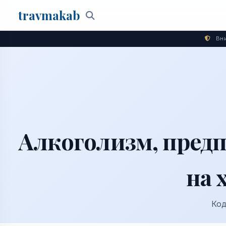
travma
kab
Поиск
Вни
Алкоголизм, пред
на 
Код