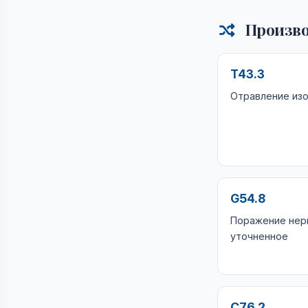
Произво
T43.3
Отравление из
G54.8
Поражение нер
уточненное
C76.2