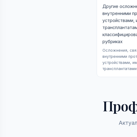
Другие осложне
внутренними п
устройствами, 
трансплантатам
классифицирова
рубриках
Осложнения, свя
внутренними про
устройствами, и
трансплантатами
Проф
Актуал