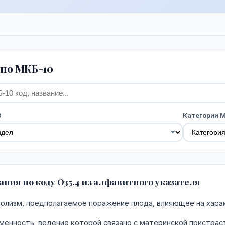
по МКБ-10
0
Категории 
ния по коду O35.4 из алфавитного указателя
олизм, предполагаемое поражение плода, влияющее на хара
енность, ведение которой связано с материнской пристрас