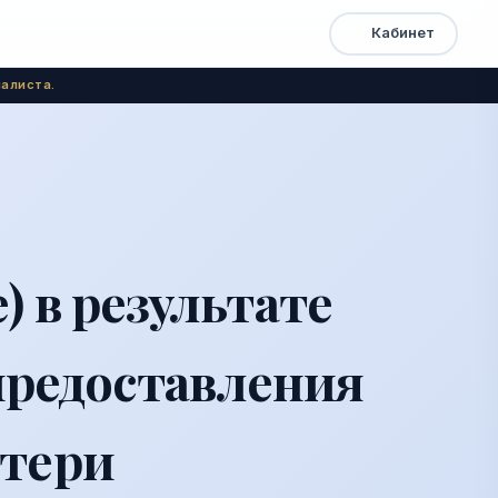
Кабинет
Открыть
Быстрый
доступ
меню
алиста.
 в результате
предоставления
тери