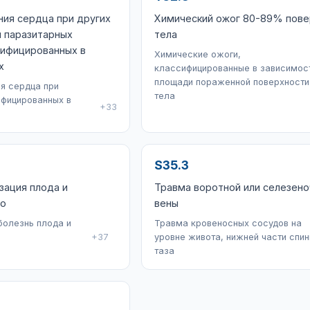
ия сердца при других
Химический ожог 80-89% пове
и паразитарных
тела
сифицированных в
Химические ожоги,
х
классифицированные в зависимост
площади пораженной поверхности
я сердца при
тела
ифицированных в
+33
S35.3
зация плода и
Травма воротной или селезено
го
вены
болезнь плода и
Травма кровеносных сосудов на
+37
уровне живота, нижней части спин
таза