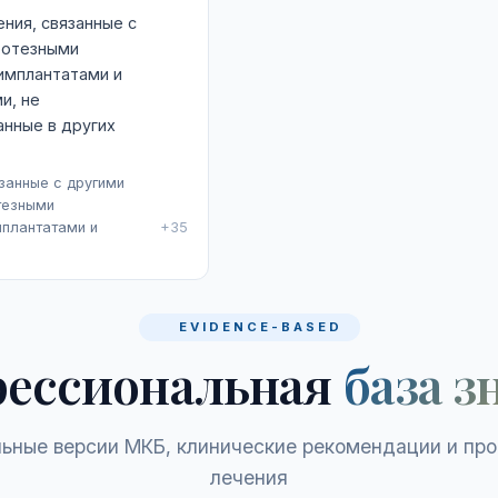
ния, связанные с
ротезными
имплантатами и
и, не
нные в других
занные с другими
тезными
мплантатами и
+35
EVIDENCE-BASED
ессиональная
база з
ьные версии МКБ, клинические рекомендации и пр
лечения