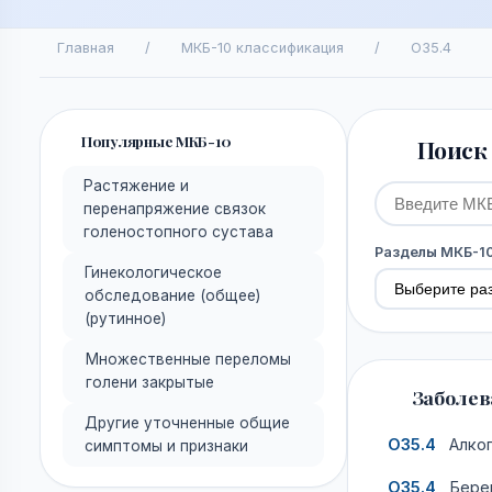
Главная
/
МКБ-10 классификация
/
O35.4
Популярные МКБ-10
Поиск 
Растяжение и
перенапряжение связок
голеностопного сустава
Разделы МКБ-1
Гинекологическое
обследование (общее)
(рутинное)
Множественные переломы
голени закрытые
Заболева
Другие уточненные общие
O35.4
Алког
симптомы и признаки
O35.4
Берем