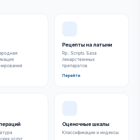
Рецепты на латыни
ародная
Rp.: Scripts. База
икация
лекарственных
нирования
препаратов
Перейти
пераций
Оценочные шкалы
атура
Классификации и индексы
ских услуг