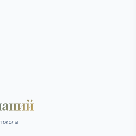
наний
отоколы