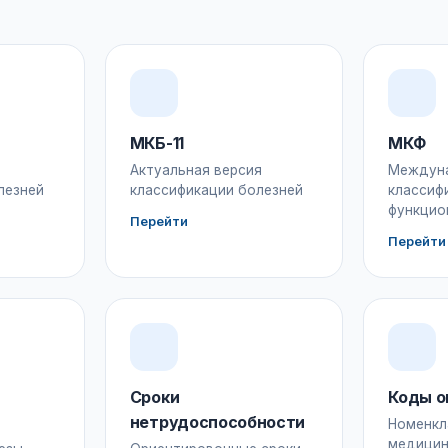
МКБ-11
МКФ
Актуальная версия
Междун
лезней
классификации болезней
классиф
функцио
Перейти
Перейти
Сроки
Коды о
нетрудоспособности
Номенкл
медицин