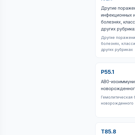
Другие поражен
инфекционных 
болезнях, клас
других рубрика
Другие поражени
болезнях, класс
других рубриках
P55.1
AB0-изоиммуни
новорожденно
Гемолитическая 
новорожденного
T85.8