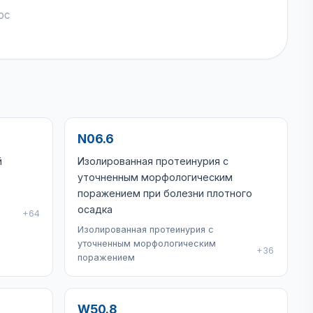
ос
N06.6
й
Изолированная протеинурия с
уточненным морфологическим
поражением при болезни плотного
осадка
+64
Изолированная протеинурия с
уточненным морфологическим
+36
поражением
W50.8