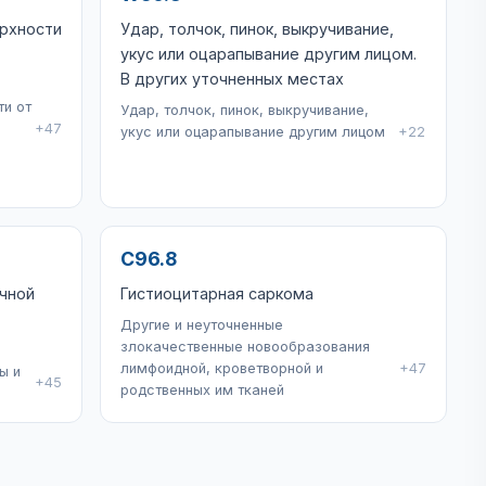
рхности
Удар, толчок, пинок, выкручивание,
укус или оцарапывание другим лицом.
В других уточненных местах
и от
Удар, толчок, пинок, выкручивание,
+47
укус или оцарапывание другим лицом
+22
C96.8
чной
Гистиоцитарная саркома
Другие и неуточненные
злокачественные новообразования
лимфоидной, кроветворной и
+47
ы и
+45
родственных им тканей