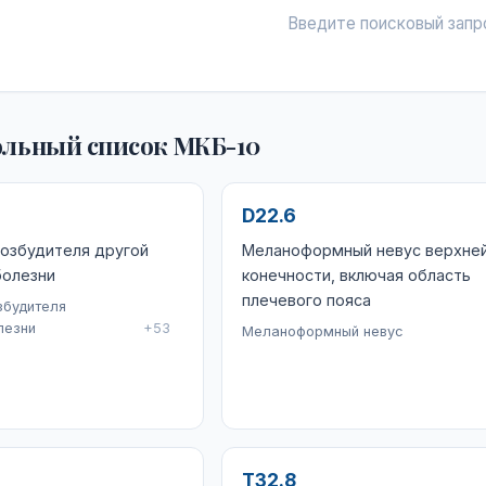
Введите поисковый запр
льный список МКБ-10
D22.6
озбудителя другой
Меланоформный невус верхне
болезни
конечности, включая область
плечевого пояса
збудителя
лезни
+53
Меланоформный невус
T32.8