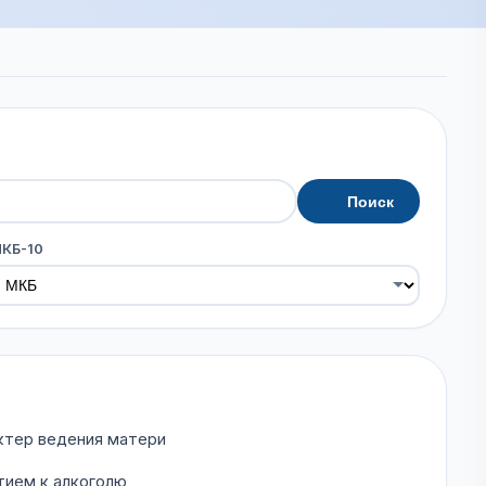
Поиск
МКБ-10
ктер ведения матери
тием к алкоголю