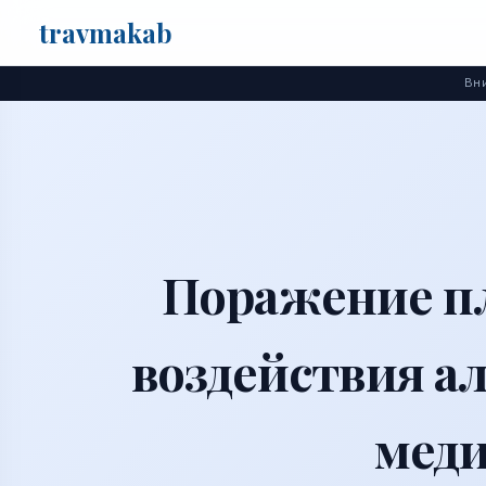
travma
kab
Поиск
Вни
Поражение пл
воздействия а
мед