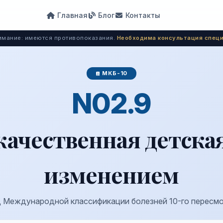
Главная
Блог
Контакты
мание: имеются противопоказания.
Необходима консультация специ
МКБ-10
N02.9
качественная детска
изменением
 Международной классификации болезней 10-го пересм