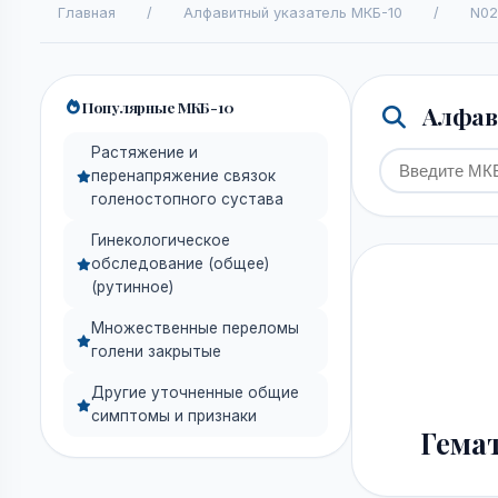
Главная
/
Алфавитный указатель МКБ-10
/
N02
Популярные МКБ-10
Алфави
Растяжение и
перенапряжение связок
голеностопного сустава
Гинекологическое
обследование (общее)
(рутинное)
Множественные переломы
голени закрытые
Другие уточненные общие
симптомы и признаки
Гема