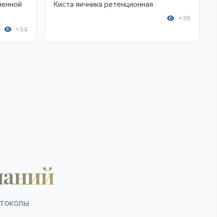
ненной
Киста яичника ретенционная
+36
+54
наний
отоколы