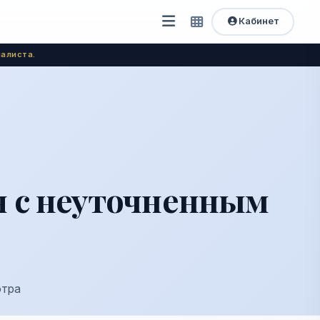
Кабинет
Открыть
Быстрый
доступ
меню
алиста.
я с неуточненным
отра