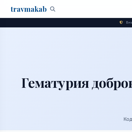
travma
kab
Поиск
Вни
Гематурия добро
Код