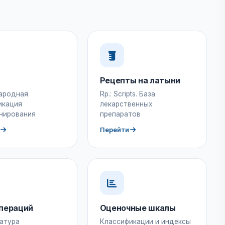
Рецепты на латыни
ародная
Rp.: Scripts. База
икация
лекарственных
нирования
препаратов
Перейти
пераций
Оценочные шкалы
атура
Классификации и индексы