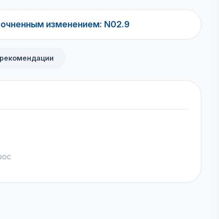
точненным изменением: N02.9
 рекомендации
рос