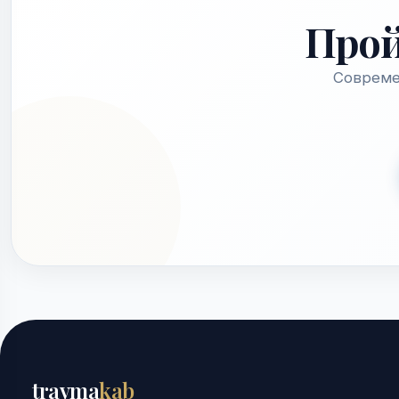
Про
Совреме
travma
kab