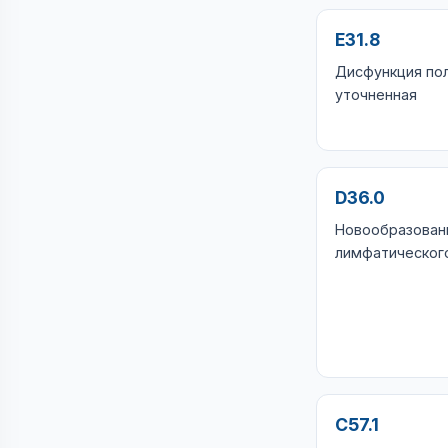
E31.8
Дисфункция по
уточненная
D36.0
Новообразован
лимфатическог
C57.1