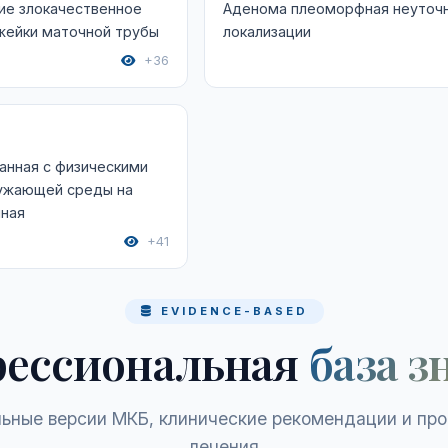
ие злокачественное
Аденома плеоморфная неуточ
жейки маточной трубы
локализации
+36
анная с физическими
ужающей среды на
нная
+41
EVIDENCE-BASED
ессиональная
база з
ьные версии МКБ, клинические рекомендации и пр
лечения