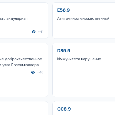
E56.9
лигландулярная
Авитаминоз множественный
+41
D89.9
ие доброкачественное
Иммунитета нарушение
о узла Розенмюллера
+46
C08.9