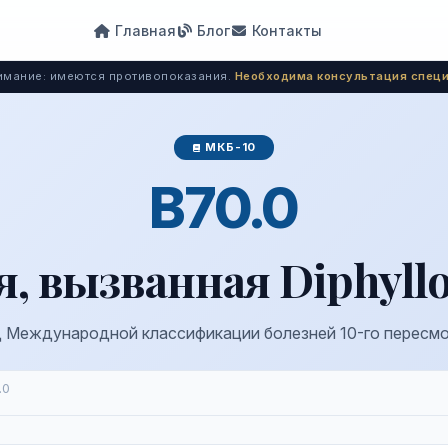
Главная
Блог
Контакты
мание: имеются противопоказания.
Необходима консультация специ
МКБ-10
B70.0
, вызванная Diphyll
 Международной классификации болезней 10-го пересм
.0