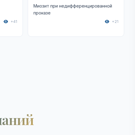
Миозит при недифференцированной
проказе
+41
+21
наний