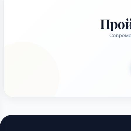
Про
Совреме