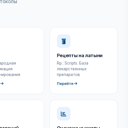
отоколы
Рецепты на латыни
ародная
Rp.: Scripts. База
икация
лекарственных
нирования
препаратов
Перейти