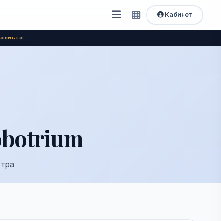
Кабинет
Открыть
Быстрый
доступ
меню
алиста.
obotrium
отра