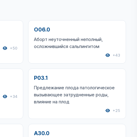
O06.0
Аборт неуточненный неполный,
осложнившийся сальпингитом
+50
+43
P03.1
Предлежание плода патологическое
вызывающее затрудненные роды,
+34
влияние на плод
+25
A30.0