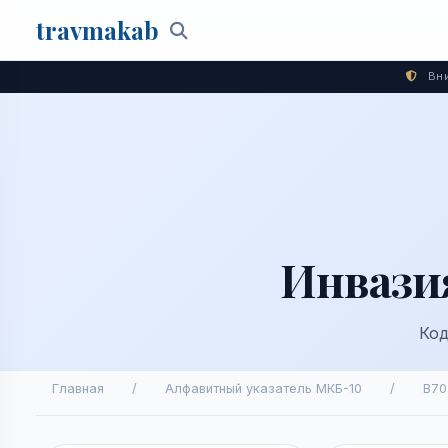
travma
kab
Поиск
Вни
Инвазия
Код
Главная
/
Алфавитный указатель МКБ-10
/
B70