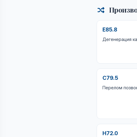
Произво
E85.8
Дегенерация к
C79.5
Перелом позво
H72.0