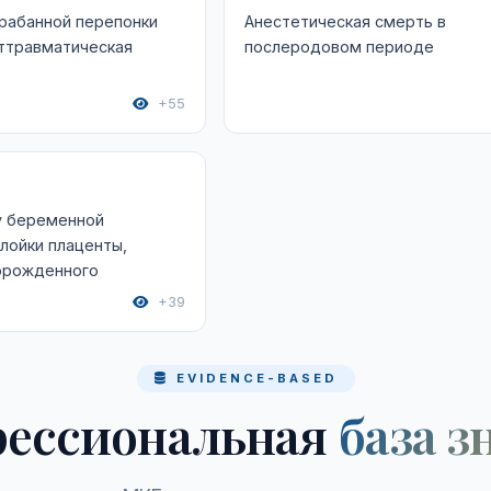
рабанной перепонки
Анестетическая смерть в
ттравматическая
послеродовом периоде
+55
у беременной
лойки плаценты,
ворожденного
+39
EVIDENCE-BASED
ессиональная
база з