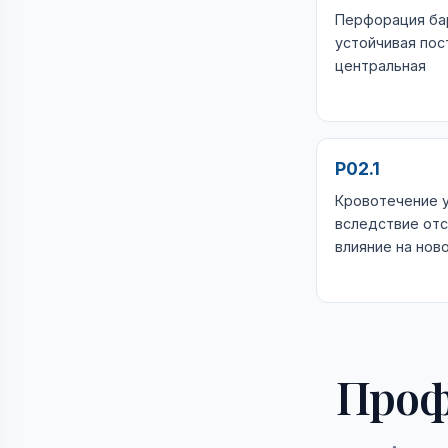
Перфорация ба
устойчивая пос
центральная
P02.1
Кровотечение 
вследствие отс
влияние на но
Проф