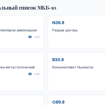
льный список МКБ-10
N36.8
апилляров амилоидная
Разрыв уретры
+24
B30.8
нка метастатический
Конъюнктивит Ньюкасла
+46
O89.8