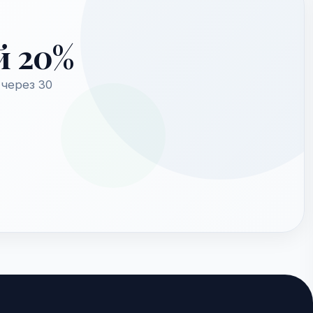
й 20%
через 30