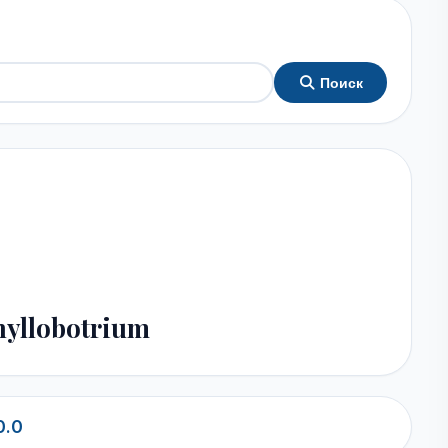
Поиск
yllobotrium
0.0