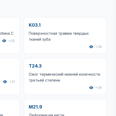
K03.1
обина С
Поверхностная травма твердых
тканей зуба
+32
+38
T24.3
Ожог термический нижней конечности
третьей степени
+31
+39
M21.9
ия
Деформация кисти