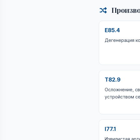
Произво
E85.4
Дегенерация к
T82.9
Осложнение, св
устройством с
I77.1
Извилистая арт