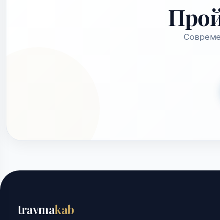
Про
Совреме
travma
kab