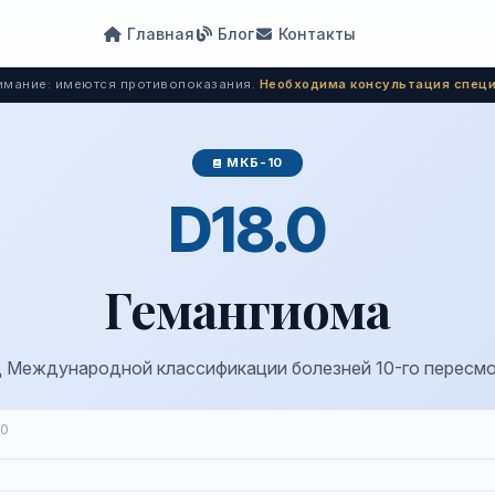
Главная
Блог
Контакты
мание: имеются противопоказания.
Необходима консультация специ
МКБ-10
D18.0
Гемангиома
 Международной классификации болезней 10-го пересм
.0