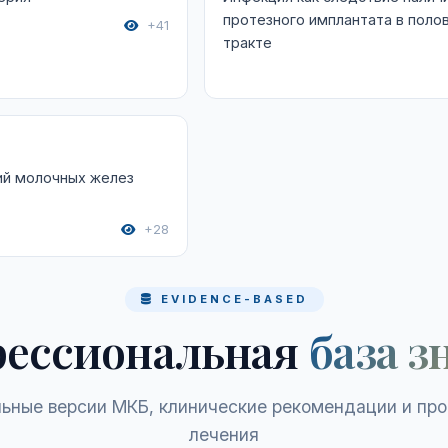
протезного имплантата в поло
+41
тракте
ий молочных желез
+28
EVIDENCE-BASED
ессиональная
база з
ьные версии МКБ, клинические рекомендации и пр
лечения