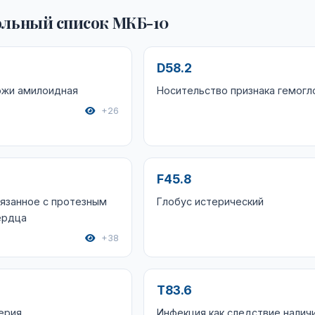
льный список МКБ-10
D58.2
ожи амилоидная
Носительство признака гемогл
+26
F45.8
язанное с протезным
Глобус истерический
ердца
+38
T83.6
ерия
Инфекция как следствие налич