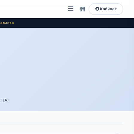
Кабинет
Открыть
Быстрый
доступ
меню
алиста.
отра