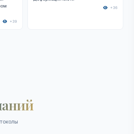
вом
+36
+39
наний
отоколы