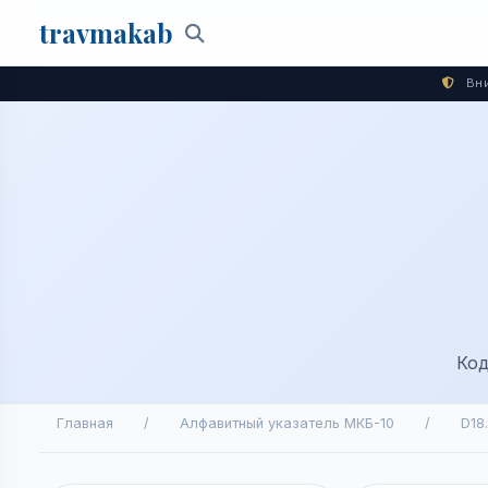
travma
kab
Поиск
Вни
Код
Главная
/
Алфавитный указатель МКБ-10
/
D18