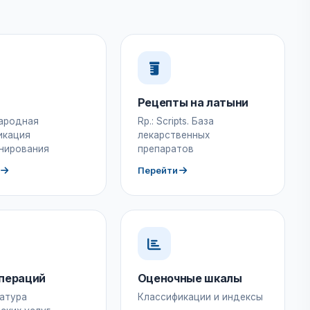
Рецепты на латыни
ародная
Rp.: Scripts. База
икация
лекарственных
нирования
препаратов
Перейти
пераций
Оценочные шкалы
атура
Классификации и индексы