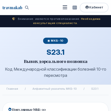
travma
kab
Кабинет
Открыть
Быстрый
Поиск
доступ
меню
Внимание: имеются противопоказания.
Необходима
консультация специалиста.
МКБ-10
S23.1
Вывих дорсального позвонка
Код Международной классификации болезней 10-го
пересмотра
Главная
/
Алфавитный указатель МКБ-10
/
S23.1
Популярные МКБ-10