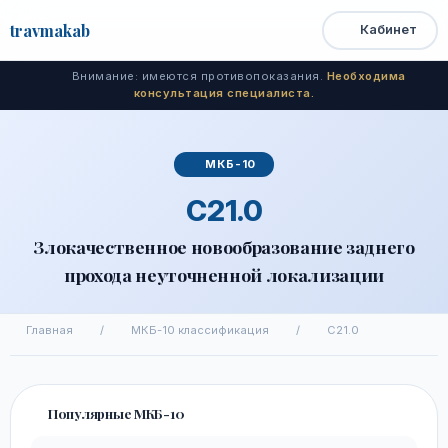
travma
kab
Кабинет
Открыть
Быстрый
Поиск
доступ
меню
Внимание: имеются противопоказания.
Необходима
консультация специалиста.
МКБ-10
C21.0
Злокачественное новообразование заднего
прохода неуточненной локализации
Главная
/
МКБ-10 классификация
/
C21.0
Популярные МКБ-10