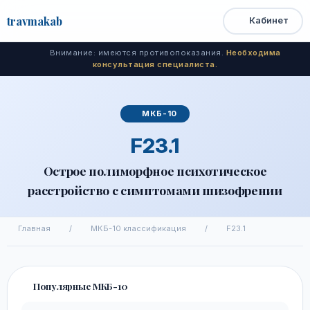
travma
kab
Кабинет
Открыть
Быстрый
Поиск
доступ
меню
Внимание: имеются противопоказания.
Необходима
консультация специалиста.
МКБ-10
F23.1
Острое полиморфное психотическое
расстройство с симптомами шизофрении
Главная
/
МКБ-10 классификация
/
F23.1
Популярные МКБ-10