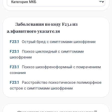
Заболевания по коду F23.1 из
алфавитного указателя
F23.1
Острый бред с симптомами шизофрении
F23.1
Психоз циклоидный с симптомами
шизофрении
F23.1
Психоз шизофреноформный с помрачением
сознания
F23.1
Расстройство психотическое полиморфное
острое с симптомами шизофрении