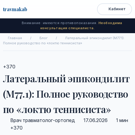
travma
kab
Кабинет
Открыть
Быстрый
Поиск
доступ
меню
Внимание: имеются противопоказания.
Необходима
консультация специалиста.
Главная
/
Блог
/
Латеральный эпикондилит (M77.1):
Полное руководство по «локтю теннисиста»
+370
Латеральный эпикондилит
(M77.1): Полное руководство
по «локтю теннисиста»
Врач травматолог-ортопед
17.06.2026
1 мин
+370