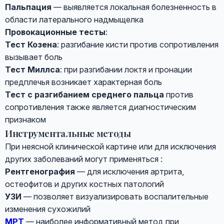
Пальпация
— выявляется локальная болезненность в
области латерального надмыщелка
Провокационные тесты
:
Тест Козена
: разгибание кисти против сопротивления
вызывает боль
Тест Миллса
: при разгибании локтя и пронации
предплечья возникает характерная боль
Тест с разгибанием среднего пальца
против
сопротивления также является диагностическим
признаком
Инструментальные методы
При неясной клинической картине или для исключения
других заболеваний могут применяться :
Рентгенография
— для исключения артрита,
остеофитов и других костных патологий
УЗИ
— позволяет визуализировать воспалительные
изменения сухожилий
МРТ
— наиболее информативный метод при