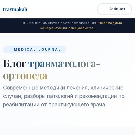
travma
kab
Кабинет
Открыть
Быстрый
Поиск
доступ
меню
Внимание: имеются противопоказания.
Необходима
консультация специалиста.
MEDICAL JOURNAL
Блог
травматолога-
ортопеда
Современные методики лечения, клинические
случаи, разборы патологий и рекомендации по
реабилитации от практикующего врача.