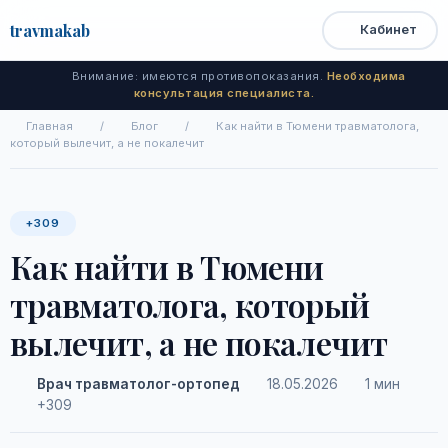
travma
kab
Кабинет
Открыть
Быстрый
Поиск
доступ
меню
Внимание: имеются противопоказания.
Необходима
консультация специалиста.
Главная
/
Блог
/
Как найти в Тюмени травматолога,
который вылечит, а не покалечит
+309
Как найти в Тюмени
травматолога, который
вылечит, а не покалечит
Врач травматолог-ортопед
18.05.2026
1 мин
+309