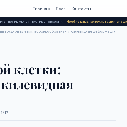
Главная
Блог
Контакты
мание: имеются противопоказания.
Необходима консультация специ
и грудной клетки: воронкообразная и килевидная деформация
й клетки:
 килевидная
1712