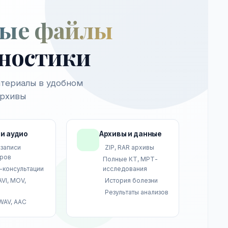
ые файлы
гностики
териалы в удобном
архивы
и аудио
Архивы и данные
записи
ZIP, RAR архивы
ров
Полные КТ, МРТ-
-консультации
исследования
AVI, MOV,
История болезни
M
Результаты анализов
WAV, AAC