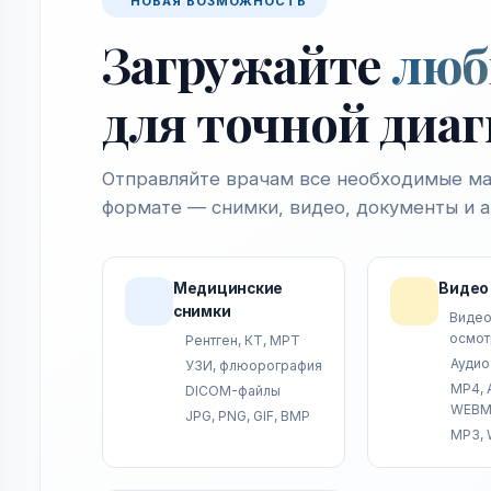
НОВАЯ ВОЗМОЖНОСТЬ
Загружайте
люб
для точной диа
Отправляйте врачам все необходимые ма
формате — снимки, видео, документы и 
Медицинские
Видео 
снимки
Видео
осмот
Рентген, КТ, МРТ
Аудио
УЗИ, флюорография
MP4, 
DICOM-файлы
WEB
JPG, PNG, GIF, BMP
MP3, 