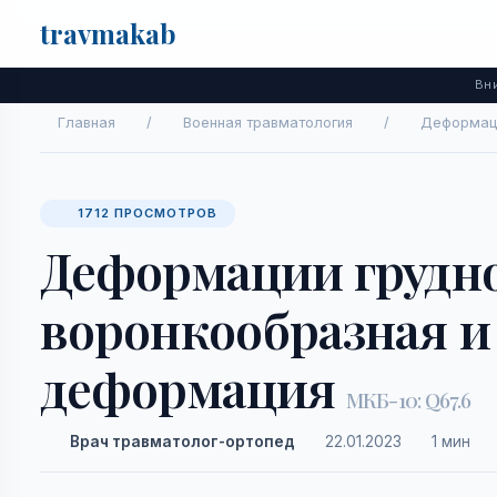
travma
kab
Поиск
Вни
Главная
/
Военная травматология
/
Деформаци
1712 ПРОСМОТРОВ
Деформации грудно
воронкообразная и
деформация
МКБ-10: Q67.6
Врач травматолог-ортопед
22.01.2023
1 мин