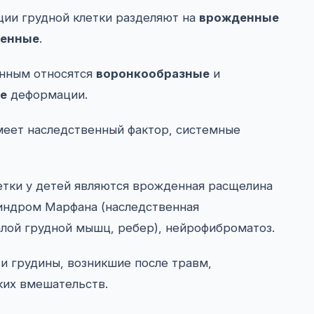
ии грудной клетки разделяют на
врожденные
тенные
.
нным относятся
воронкообразные
и
е
деформации.
меет наследственный фактор, системные
етки у детей являются врожденная расщелина
индром Марфана (наследственная
алой грудной мышц, ребер), нейрофиброматоз.
и грудины, возникшие после травм,
ких вмешательств.