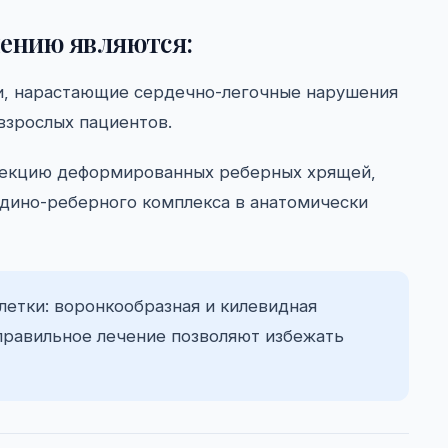
чению являются:
и, нарастающие сердечно-легочные нарушения
взрослых пациентов.
зекцию деформированных реберных хрящей,
удино-реберного комплекса в анатомически
етки: воронкообразная и килевидная
правильное лечение позволяют избежать