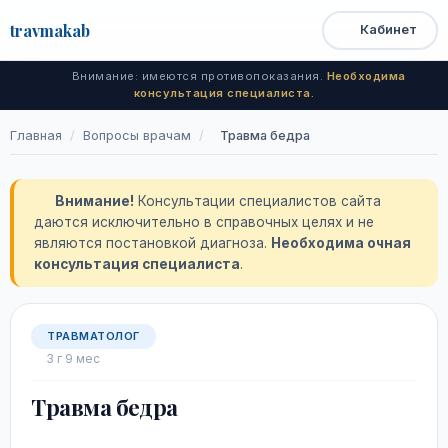
travma
kab
Кабинет
Открыть
Быстрый
Поиск
доступ
меню
Внимание: имеются противопоказания.
Необходима
консультация специалиста.
Главная
/
Вопросы врачам
/
Травма бедра
Внимание!
Консультации специалистов сайта
даются исключительно в справочных целях и не
являются постановкой диагноза.
Необходима очная
консультация специалиста
.
ТРАВМАТОЛОГ
3 г 9 мес
Травма бедра