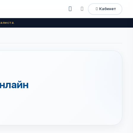
Кабинет
Открыть
Быстрый
доступ
меню
алиста.
нлайн