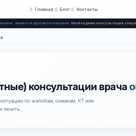
Главная
Блог
Контакты
мание: имеются противопоказания.
Необходима консультация специ
ед
тные) консультации врача
о
 ситуацию по жалобам, снимкам, КТ или
к лечить.