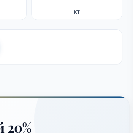
КТ
й 20%