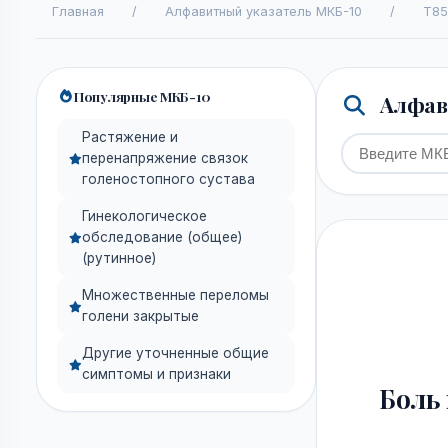
Главная
/
Алфавитный указатель МКБ-10
/
T85
Популярные МКБ-10
Алфави
Растяжение и
перенапряжение связок
голеностопного сустава
Гинекологическое
обследование (общее)
(рутинное)
Множественные переломы
голени закрытые
Другие уточненные общие
симптомы и признаки
Боль