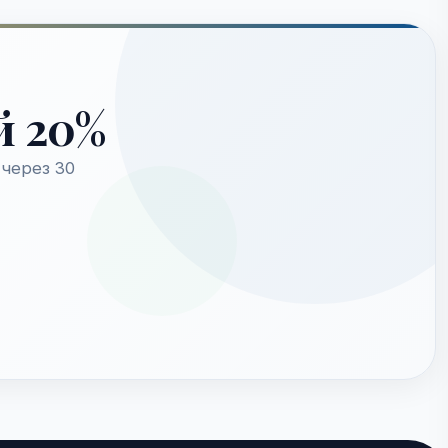
й 20%
через 30