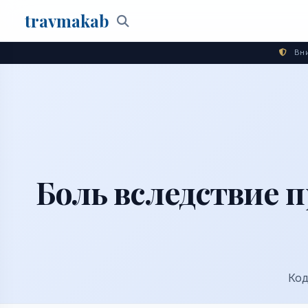
travma
kab
Поиск
Вни
Боль вследствие 
Код