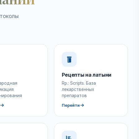
отоколы
Рецепты на латыни
ародная
Rp.: Scripts. База
икация
лекарственных
нирования
препаратов
Перейти