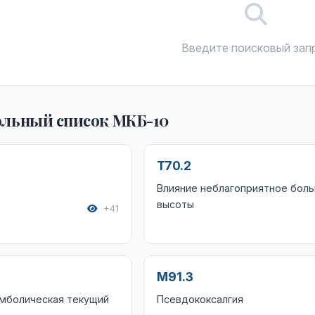
Введите поисковый зап
льный список МКБ-10
T70.2
Влияние неблагоприятное бол
высоты
+41
M91.3
эмболическая текущий
Псевдококсалгия