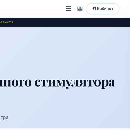
Кабинет
Открыть
Быстрый
доступ
меню
алиста.
нного стимулятора
отра