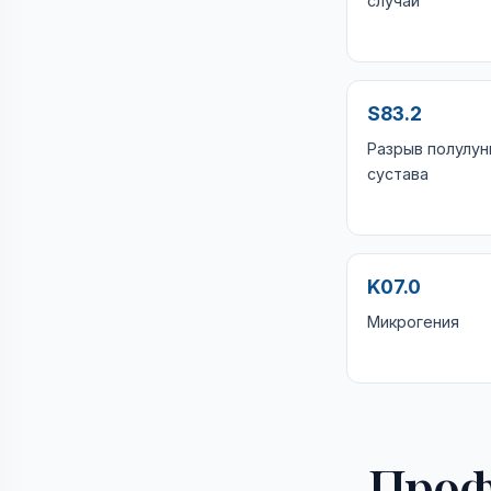
случай
S83.2
Разрыв полулун
сустава
K07.0
Микрогения
Проф