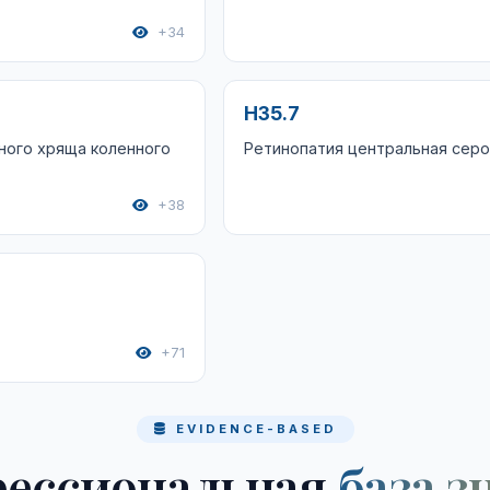
+34
H35.7
ного хряща коленного
Ретинопатия центральная серо
+38
+71
EVIDENCE-BASED
ессиональная
база з