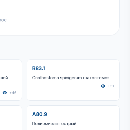
рос
B83.1
ьшой
Gnathostoma spinigerum гнатостомоз
+51
+46
A80.9
Полиомиелит острый