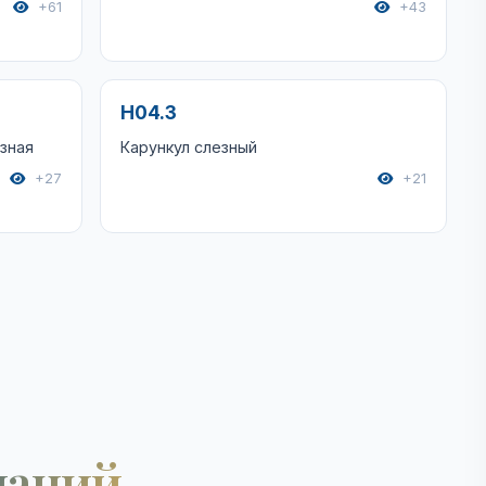
+61
+43
H04.3
зная
Карункул слезный
+27
+21
наний