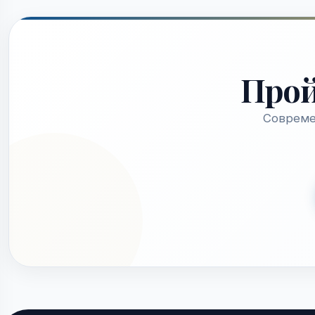
Про
Совреме