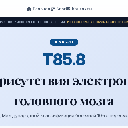
Главная
Блог
Контакты
мание: имеются противопоказания.
Необходима консультация специ
МКБ-10
T85.8
присутствия электро
головного мозга
 Международной классификации болезней 10-го пересм