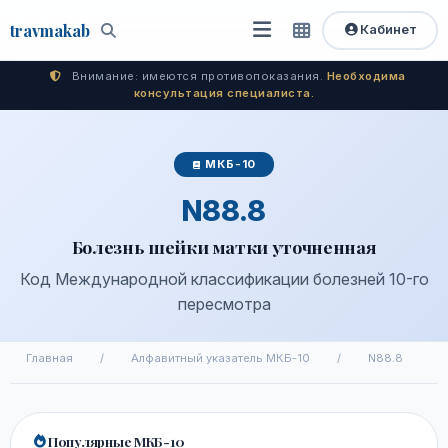
travma
kab
Кабинет
Открыть
Быстрый
Поиск
доступ
меню
Внимание: имеются противопоказания.
Необходима
консультация специалиста.
МКБ-10
N88.8
Болезнь шейки матки уточненная
Код Международной классификации болезней 10-го
пересмотра
Главная
/
Алфавитный указатель МКБ-10
/
N88.8
Популярные МКБ-10