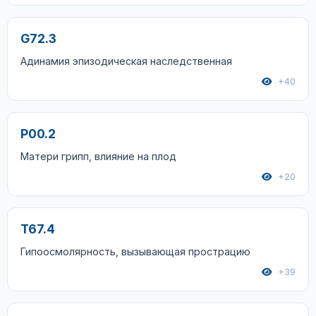
G72.3
Адинамия эпизодическая наследственная
+40
P00.2
Матери грипп, влияние на плод
+20
T67.4
Гипоосмолярность, вызывающая прострацию
+39