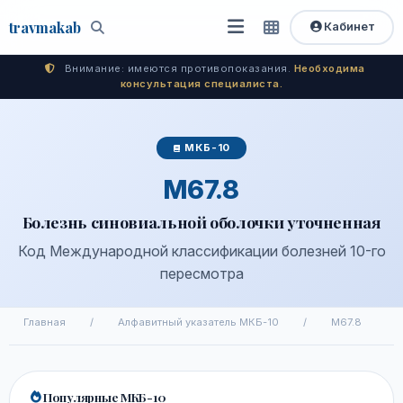
travma
kab
Кабинет
Открыть
Быстрый
Поиск
доступ
меню
Внимание: имеются противопоказания.
Необходима
консультация специалиста.
МКБ-10
M67.8
Болезнь синовиальной оболочки уточненная
Код Международной классификации болезней 10-го
пересмотра
Главная
/
Алфавитный указатель МКБ-10
/
M67.8
Популярные МКБ-10