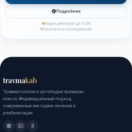
Подробнее
Акция действует до 12.08
Безопасное исследование
travma
kab
Травматология и ортопедия премиум-
класса. Индивидуальный подход,
современные методики лечения и
реабилитации.
Doctu.ru
ПроДокторов
Яндекс.Здоровье