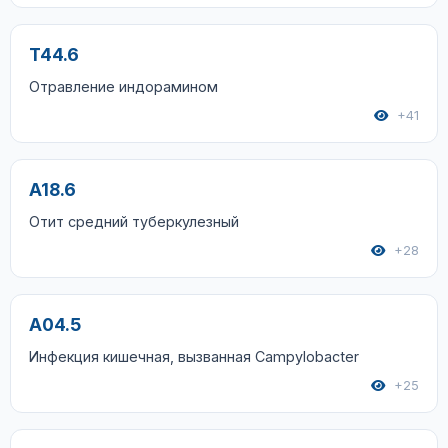
T44.6
Отравление индорамином
+41
A18.6
Отит средний туберкулезный
+28
A04.5
Инфекция кишечная, вызванная Campylobacter
+25