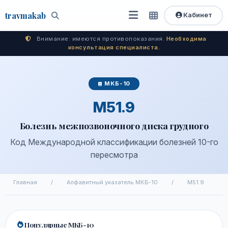
travma
kab
Кабинет
Открыть
Быстрый
Поиск
доступ
меню
Внимание: имеются противопоказания.
Необходима
консультация специалиста.
МКБ-10
M51.9
Болезнь межпозвоночного диска грудного
Код Международной классификации болезней 10-го
пересмотра
Главная
/
Алфавитный указатель МКБ-10
/
M51.9
Популярные МКБ-10