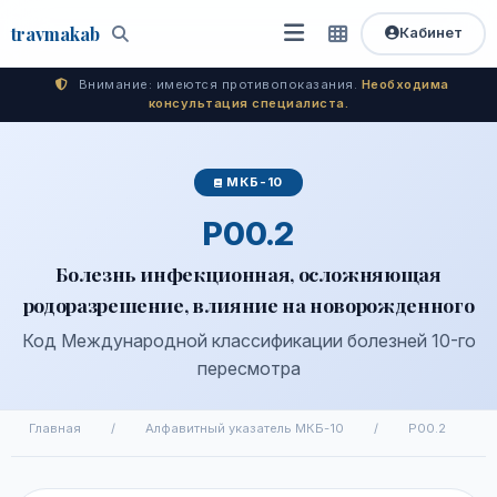
travma
kab
Кабинет
Открыть
Быстрый
Поиск
доступ
меню
Внимание: имеются противопоказания.
Необходима
консультация специалиста.
МКБ-10
P00.2
Болезнь инфекционная, осложняющая
родоразрешение, влияние на новорожденного
Код Международной классификации болезней 10-го
пересмотра
Главная
/
Алфавитный указатель МКБ-10
/
P00.2