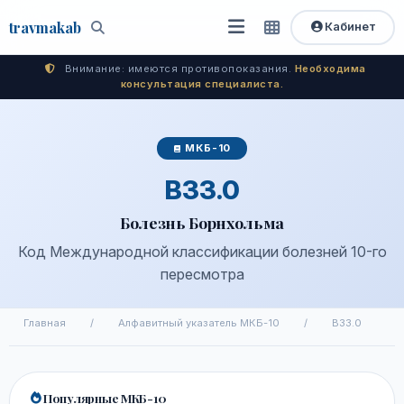
travma
kab
Кабинет
Открыть
Быстрый
Поиск
доступ
меню
Внимание: имеются противопоказания.
Необходима
консультация специалиста.
МКБ-10
B33.0
Болезнь Борнхольма
Код Международной классификации болезней 10-го
пересмотра
Главная
/
Алфавитный указатель МКБ-10
/
B33.0
Популярные МКБ-10