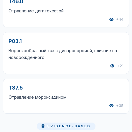
T46.0
Отравление дигитоксозой
+44
P03.1
Воронкообразный таз с диспропорцией, влияние на
новорожденного
+21
T37.5
Отравление мороксидином
+35
EVIDENCE-BASED