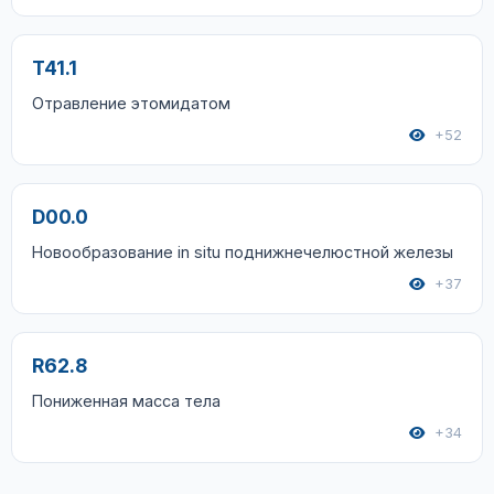
T41.1
Отравление этомидатом
+52
D00.0
Новообразование in situ поднижнечелюстной железы
+37
R62.8
Пониженная масса тела
+34