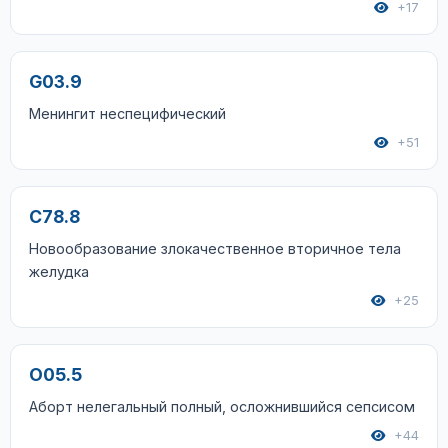
+17
G03.9
Менингит неспецифический
+51
C78.8
Новообразование злокачественное вторичное тела
желудка
+25
O05.5
Аборт нелегальный полный, осложнившийся сепсисом
+44