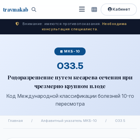
travma
kab
Кабинет
Открыть
Быстрый
Поиск
доступ
меню
Внимание: имеются противопоказания.
Необходима
консультация специалиста.
МКБ-10
O33.5
Родоразрешение путем кесарева сечения при
чрезмерно крупном плоде
Код Международной классификации болезней 10-го
пересмотра
Главная
/
Алфавитный указатель МКБ-10
/
O33.5