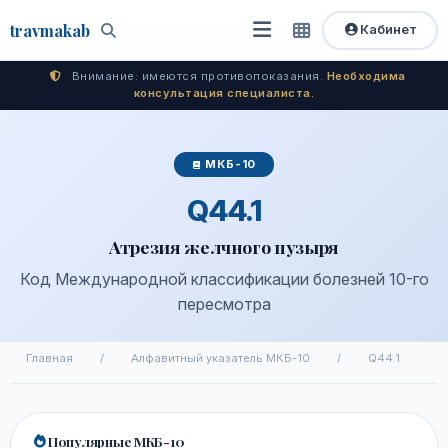
travma
kab
Кабинет
Открыть
Быстрый
Поиск
доступ
меню
Внимание: имеются противопоказания.
Необходима
консультация специалиста.
МКБ-10
Q44.1
Атрезия желчного пузыря
Код Международной классификации болезней 10-го
пересмотра
Главная
/
Алфавитный указатель МКБ-10
/
Q44.1
Популярные МКБ-10