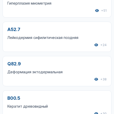
Гиперплазия миометрия
+51
A52.7
Лейкодермия сифилитическая поздняя
+24
Q82.9
Деформация эктодермальная
+38
B00.5
Кератит древовидный
+30