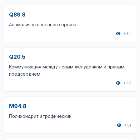
Q89.8
Аномалия уточненного органа
+44
Q20.5
Коммуникация между левым желудочком и правым
предсердием
+37
M94.8
Полихондрит атрофический
+51