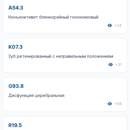
A54.3
Конъюнктивит бленнорейный гонококковый
+43
K07.3
Зуб ретенированный с неправильным положением
+31
G93.8
Дисфункция церебральная
+58
R19.5