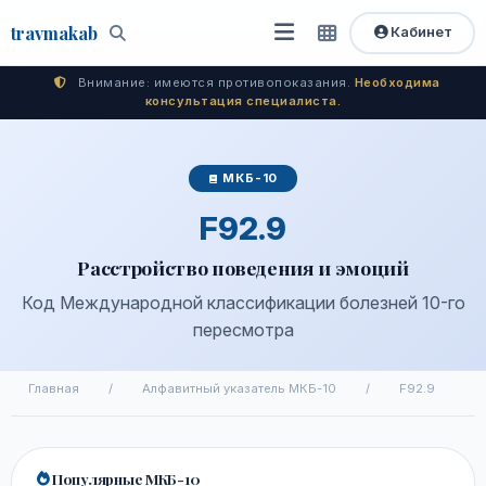
travma
kab
Кабинет
Открыть
Быстрый
Поиск
доступ
меню
Внимание: имеются противопоказания.
Необходима
консультация специалиста.
МКБ-10
F92.9
Расстройство поведения и эмоций
Код Международной классификации болезней 10-го
пересмотра
Главная
/
Алфавитный указатель МКБ-10
/
F92.9
Популярные МКБ-10