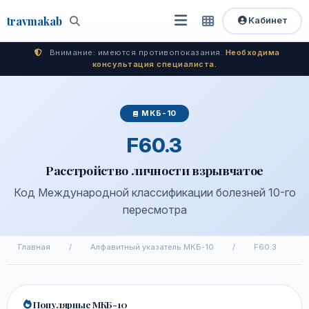
travma
kab
Кабинет
Открыть
Быстрый
Поиск
доступ
меню
Внимание: имеются противопоказания.
Необходима
консультация специалиста.
МКБ-10
F60.3
Расстройство личности взрывчатое
Код Международной классификации болезней 10-го
пересмотра
Главная
/
Алфавитный указатель МКБ-10
/
F60.3
Популярные МКБ-10