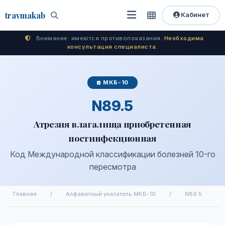
travma
kab
Кабинет
Открыть
Быстрый
Поиск
доступ
меню
Внимание: имеются противопоказания.
Необходима
консультация специалиста.
МКБ-10
N89.5
Атрезия влагалища приобретенная
постинфекционная
Код Международной классификации болезней 10-го
пересмотра
Главная
/
Алфавитный указатель МКБ-10
/
N89.5