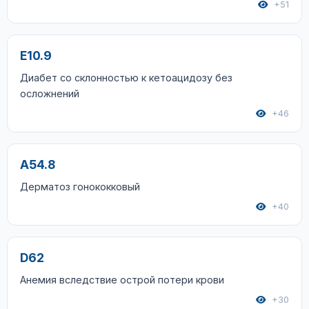
+51
E10.9
Диабет со склонностью к кетоацидозу без
осложнений
+46
A54.8
Дерматоз гонококковый
+40
D62
Анемия вследствие острой потери крови
+30