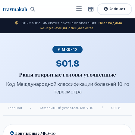
travma
kab
Кабинет
Открыть
Быстрый
Поиск
доступ
меню
Внимание: имеются противопоказания.
Необходима
консультация специалиста.
МКБ-10
S01.8
Раны открытые головы уточненные
Код Международной классификации болезней 10-го
пересмотра
Главная
/
Алфавитный указатель МКБ-10
/
S01.8
Популярные МКБ-10