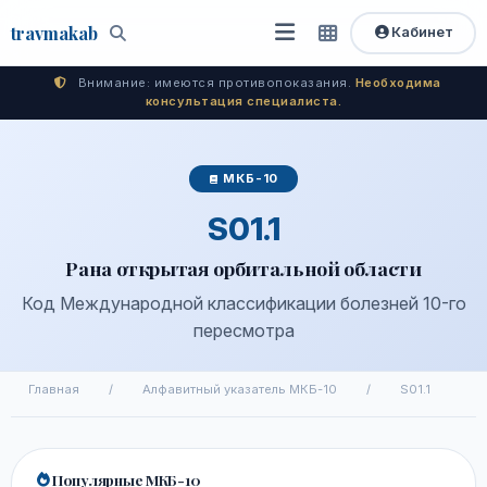
travma
kab
Кабинет
Открыть
Быстрый
Поиск
доступ
меню
Внимание: имеются противопоказания.
Необходима
консультация специалиста.
МКБ-10
S01.1
Рана открытая орбитальной области
Код Международной классификации болезней 10-го
пересмотра
Главная
/
Алфавитный указатель МКБ-10
/
S01.1
Популярные МКБ-10