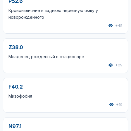
P52.6
Кровоизлияние в заднюю черепную ямку у
новорожденного
+45
Z38.0
Младенец рожденный в стационаре
+29
F40.2
Мизофобия
+19
N97.1