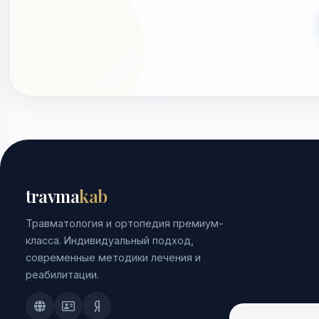
travma
kab
Травматология и ортопедия премиум-
класса. Индивидуальный подход,
современные методики лечения и
реабилитации.
Doctu.ru
ПроДокторов
Яндекс.Здоровье