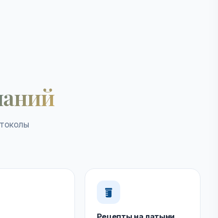
наний
отоколы
Рецепты на латыни