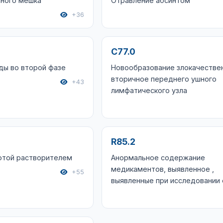
зного мешка
Отравление абсинтом
+36
C77.0
ды во второй фазе
Новообразование злокачестве
вторичное переднего ушного
+43
лимфатического узла
R85.2
фтой растворителем
Анормальное содержание
медикаментов, выявленное ,
+55
выявленные при исследовании