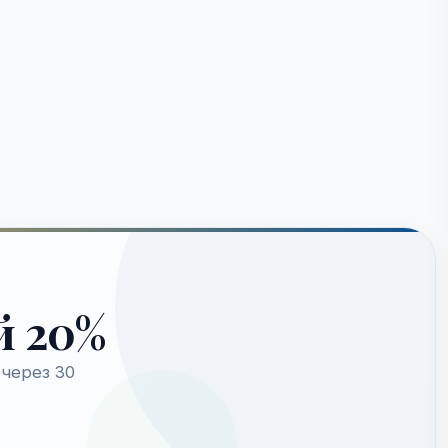
й 20%
через 30