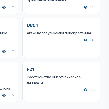
Spina bifida поясничная
+42
+45
D80.1
нное
Агаммаглобулинемия приобретенная
+43
+42
F21
Расстройство шизотипическое
личности
 слюны
+32
+45