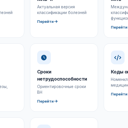
Актуальная версия
Междун
лезней
классификации болезней
классиф
функцио
Перейти
Перейти
Сроки
Коды о
нетрудоспособности
Номенкл
медицин
езы,
Ориентировочные сроки
ВН
Перейти
Перейти