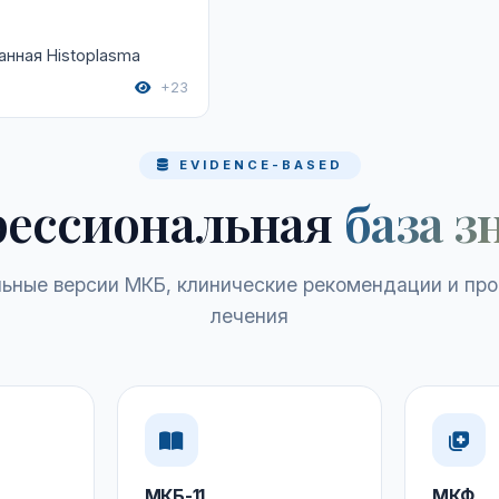
анная Histoplasma
+23
EVIDENCE-BASED
ессиональная
база з
ьные версии МКБ, клинические рекомендации и пр
лечения
МКБ-11
МКФ