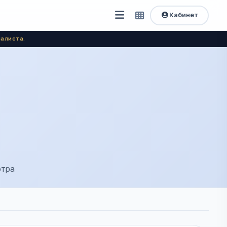
Кабинет
Открыть
Быстрый
доступ
меню
алиста.
отра