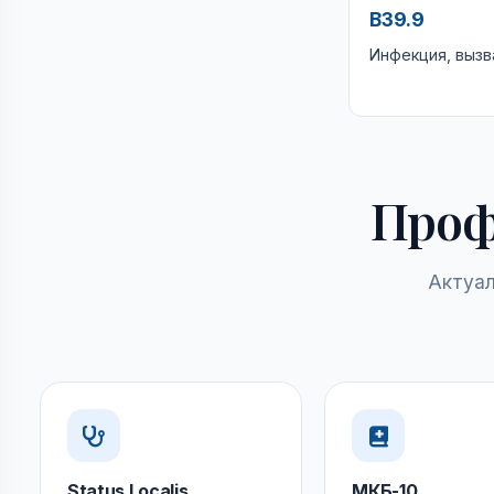
B39.9
Инфекция, вызв
Проф
Актуал
Status Localis
МКБ-10