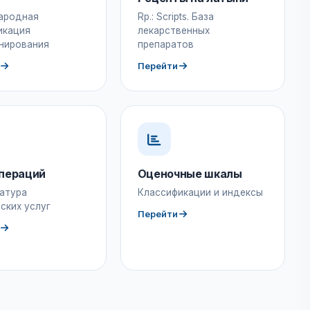
ародная
Rp.: Scripts. База
икация
лекарственных
нирования
препаратов
Перейти
пераций
Оценочные шкалы
атура
Классификации и индексы
ских услуг
Перейти