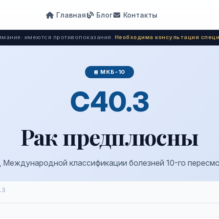
Главная
Блог
Контакты
мание: имеются противопоказания.
Необходима консультация специ
МКБ-10
C40.3
Рак предплюсны
 Международной классификации болезней 10-го пересм
.3