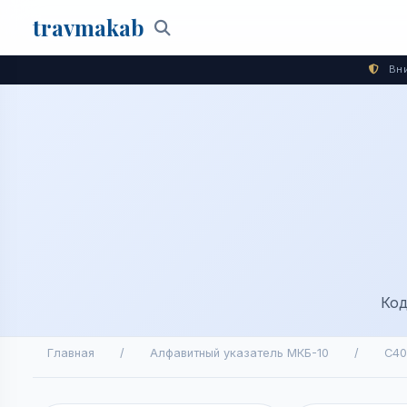
travma
kab
Поиск
Вни
Код
Главная
/
Алфавитный указатель МКБ-10
/
C40