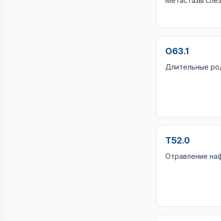
Метастазы сле
O63.1
Длительные ро
T52.0
Отравление на