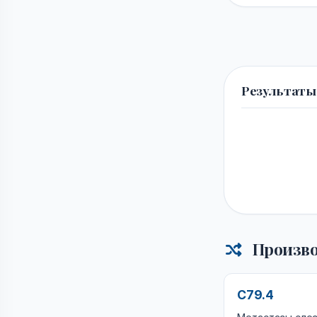
Результаты
Произво
C79.4