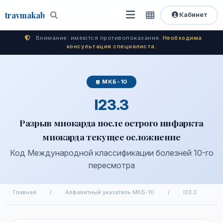
travma
kab
Кабинет
Открыть
Быстрый
Поиск
доступ
меню
Внимание: имеются противопоказания.
Необходима
консультация специалиста.
МКБ-10
I23.3
Разрыв миокарда после острого инфаркта
миокарда текущее осложнение
Код Международной классификации болезней 10-го
пересмотра
Главная
/
Алфавитный указатель МКБ-10
/
I23.3