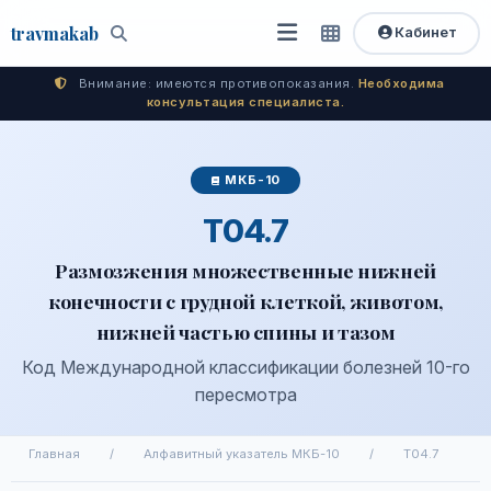
travma
kab
Кабинет
Открыть
Быстрый
Поиск
доступ
меню
Внимание: имеются противопоказания.
Необходима
консультация специалиста.
МКБ-10
T04.7
Размозжения множественные нижней
конечности с грудной клеткой, животом,
нижней частью спины и тазом
Код Международной классификации болезней 10-го
пересмотра
Главная
/
Алфавитный указатель МКБ-10
/
T04.7