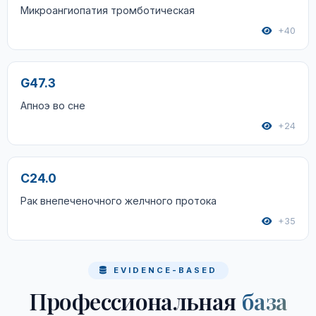
Микроангиопатия тромботическая
+40
G47.3
Апноэ во сне
+24
C24.0
Рак внепеченочного желчного протока
+35
EVIDENCE-BASED
Профессиональная
база