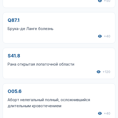
+50
Q87.1
Брука-де Ланге болезнь
+40
S41.8
Рана открытая лопаточной области
+120
O05.6
Аборт нелегальный полный, осложнившийся
длительным кровотечением
+40