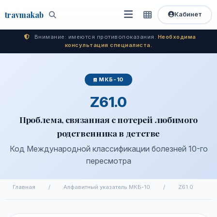
travma
kab
Кабинет
Открыть
Быстрый
Поиск
доступ
меню
Внимание: имеются противопоказания.
Необходима
консультация специалиста.
МКБ-10
Z61.0
Проблема, связанная с потерей любимого
родственника в детстве
Код Международной классификации болезней 10-го
пересмотра
Главная
/
Алфавитный указатель МКБ-10
/
Z61.0