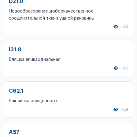
D21.0
Новообразование доброкачественное
соединительной ткани ушной раковины
+46
I31.8
Бляшка эпикардиальная
+42
C62.1
Рак яичка опущенного
+28
A57