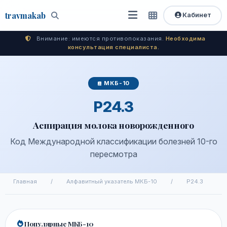
travma
kab
Кабинет
Открыть
Быстрый
Поиск
доступ
меню
Внимание: имеются противопоказания.
Необходима
консультация специалиста.
МКБ-10
P24.3
Аспирация молока новорожденного
Код Международной классификации болезней 10-го
пересмотра
Главная
/
Алфавитный указатель МКБ-10
/
P24.3
Популярные МКБ-10