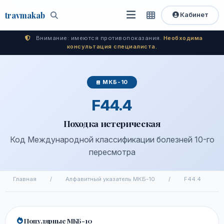
travma
kab
Кабинет
Открыть
Быстрый
Поиск
доступ
меню
Внимание: имеются противопоказания.
Необходима
консультация специалиста.
МКБ-10
F44.4
Походка истерическая
Код Международной классификации болезней 10-го
пересмотра
Главная
/
Алфавитный указатель МКБ-10
/
F44.4
Популярные МКБ-10