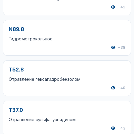
+42
N89.8
Гидрометрокольпос
+38
T52.8
Отравление гексагидробензолом
+40
T37.0
Отравление сульфагуанидином
+43