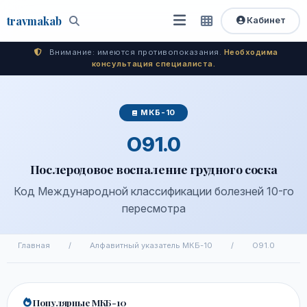
travma
kab
Кабинет
Открыть
Быстрый
Поиск
доступ
меню
Внимание: имеются противопоказания.
Необходима
консультация специалиста.
МКБ-10
O91.0
Послеродовое воспаление грудного соска
Код Международной классификации болезней 10-го
пересмотра
Главная
/
Алфавитный указатель МКБ-10
/
O91.0
Популярные МКБ-10