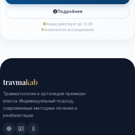
Подробнее
Акция действует до 12.08
Безопасное исследование
travma
kab
Травматология и ортопедия премиум-
класса. Индивидуальный подход,
современные методики лечения и
реабилитации.
Doctu.ru
ПроДокторов
Яндекс.Здоровье