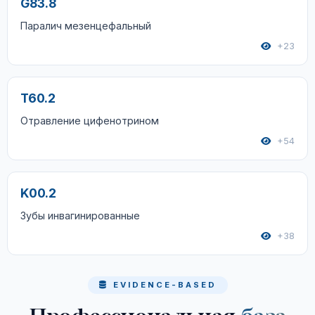
G83.8
Паралич мезенцефальный
+23
T60.2
Отравление цифенотрином
+54
K00.2
Зубы инвагинированные
+38
EVIDENCE-BASED