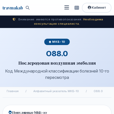
travma
kab
Кабинет
Открыть
Быстрый
Поиск
доступ
меню
Внимание: имеются противопоказания.
Необходима
консультация специалиста.
МКБ-10
O88.0
Послеродовая воздушная эмболия
Код Международной классификации болезней 10-го
пересмотра
Главная
/
Алфавитный указатель МКБ-10
/
O88.0
Популярные МКБ-10