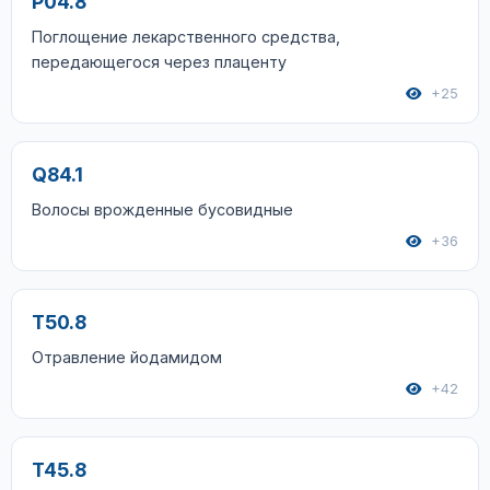
P04.8
Поглощение лекарственного средства,
передающегося через плаценту
+25
Q84.1
Волосы врожденные бусовидные
+36
T50.8
Отравление йодамидом
+42
T45.8