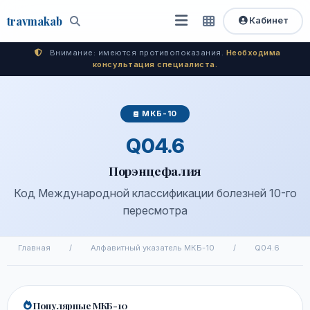
travma
kab
Кабинет
Открыть
Быстрый
Поиск
доступ
меню
Внимание: имеются противопоказания.
Необходима
консультация специалиста.
МКБ-10
Q04.6
Порэнцефалия
Код Международной классификации болезней 10-го
пересмотра
Главная
/
Алфавитный указатель МКБ-10
/
Q04.6
Популярные МКБ-10