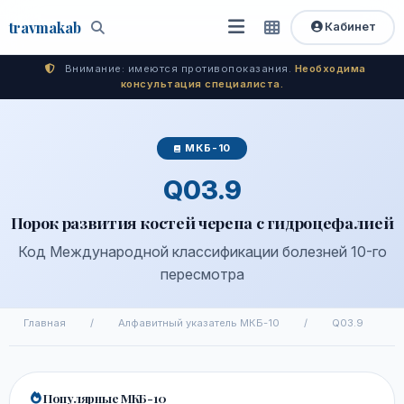
travma
kab
Кабинет
Открыть
Быстрый
Поиск
доступ
меню
Внимание: имеются противопоказания.
Необходима
консультация специалиста.
МКБ-10
Q03.9
Порок развития костей черепа с гидроцефалией
Код Международной классификации болезней 10-го
пересмотра
Главная
/
Алфавитный указатель МКБ-10
/
Q03.9
Популярные МКБ-10