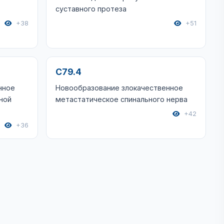
суставного протеза
+38
+51
C79.4
нное
Новообразование злокачественное
ной
метастатическое спинального нерва
+42
+36