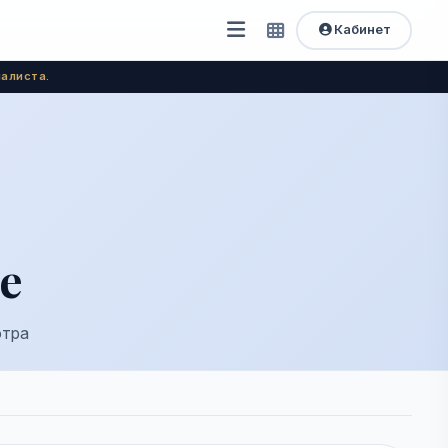
Кабинет
Открыть
Быстрый
доступ
меню
алиста.
е
отра