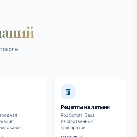
наний
отоколы
Рецепты на латыни
ародная
Rp.: Scripts. База
икация
лекарственных
нирования
препаратов