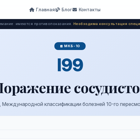
Главная
Блог
Контакты
мание: имеются противопоказания.
Необходима консультация специ
МКБ-10
I99
Поражение сосудисто
 Международной классификации болезней 10-го пересм