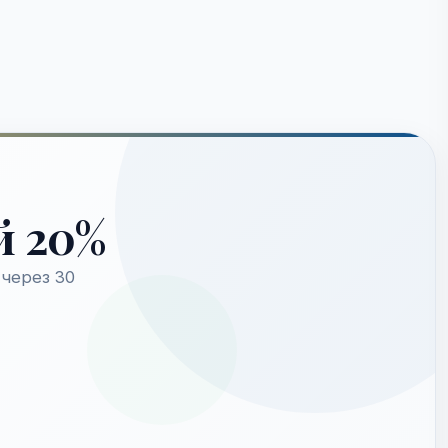
й 20%
через 30