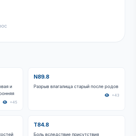
рос
N89.8
вая и
Разрыв влагалища старый после родов
ронняя
+43
+45
T84.8
костей
Боль вследствие присутствия