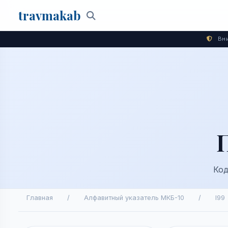
travma
kab
Поиск
Вни
Код
Главная
/
Алфавитный указатель МКБ-10
/
I99