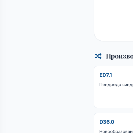
Произво
E07.1
Пендреда син
D36.0
Новообразование