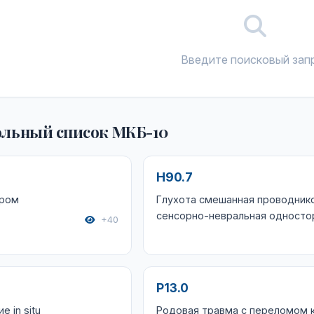
Введите поисковый зап
льный список МКБ-10
H90.7
дром
Глухота смешанная проводнико
сенсорно-невральная односто
+40
P13.0
 in situ
Родовая травма с переломом 