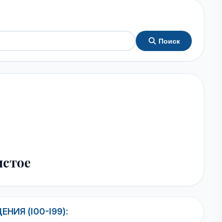
Поиск
истое
ИЯ (I00-I99):