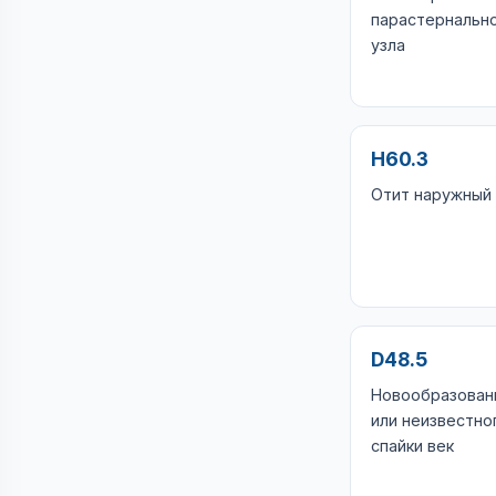
парастернальн
узла
H60.3
Отит наружный
D48.5
Новообразован
или неизвестно
спайки век