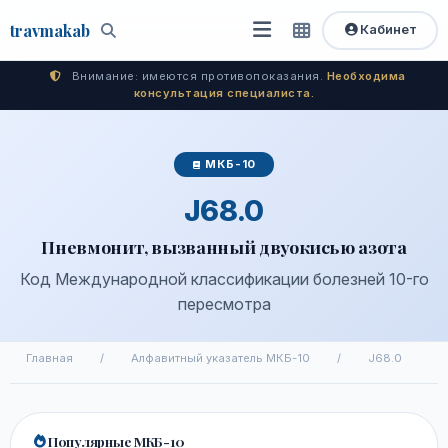
travma
kab
Кабинет
Открыть
Быстрый
Поиск
доступ
меню
Внимание: имеются противопоказания.
Необходима
консультация специалиста.
МКБ-10
J68.0
Пневмонит, вызванный двуокисью азота
Код Международной классификации болезней 10-го
пересмотра
Главная
/
Алфавитный указатель МКБ-10
/
J68.0
Популярные МКБ-10